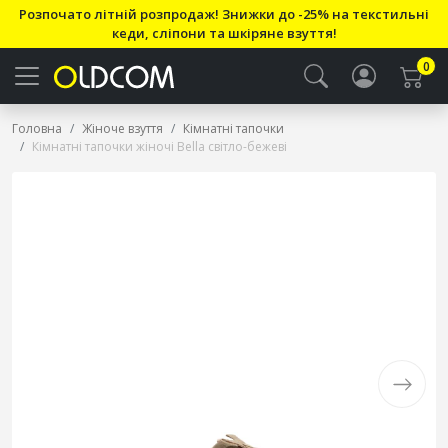
Розпочато літній розпродаж! Знижки до -25% на текстильні
кеди, сліпони та шкіряне взуття!
0
Головна
Жіноче взуття
Кімнатні тапочки
Кімнатні тапочки жіночі Bella світло-бежеві