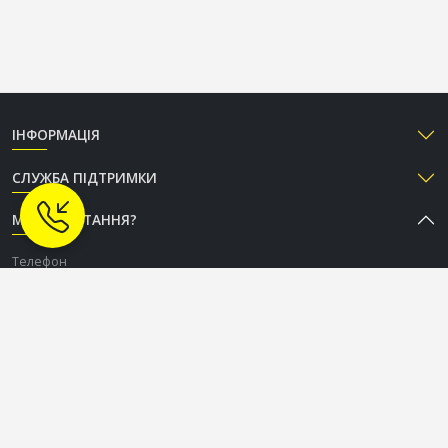
ІНФОРМАЦІЯ
СЛУЖБА ПІДТРИМКИ
МАЄТЕ ПИТАННЯ?
Телефон
+38 (050) 333-37-96
Графік роботи Call-центру
Пн-Пт: з 9:00 до 18:00
Сб-Нд: вихідний
СОЦІАЛЬНІ МЕРЕЖІ