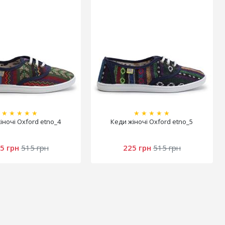
★
★
★
★
★
★
★
★
★
★
іночі Oxford etno_4
Кеди жіночі Oxford etno_5
5 грн
515 грн
225 грн
515 грн