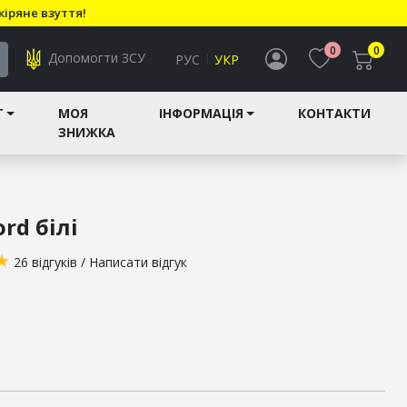
кіряне взуття!
0
0
Допомогти ЗСУ
РУС
УКР
T
МОЯ
ІНФОРМАЦІЯ
КОНТАКТИ
ЗНИЖКА
rd білі
★
26 відгуків
/
Написати відгук