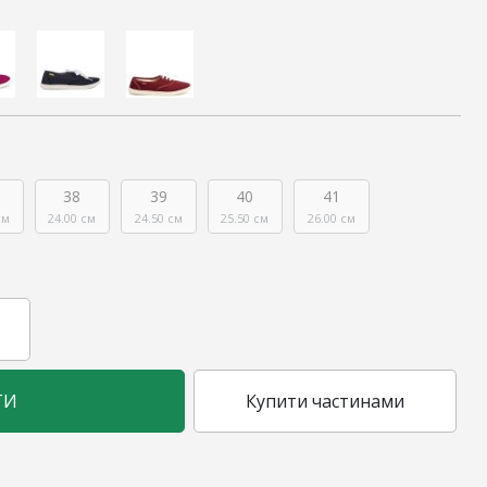
38
39
40
41
см
24.00 см
24.50 см
25.50 см
26.00 см
ТИ
Купити частинами