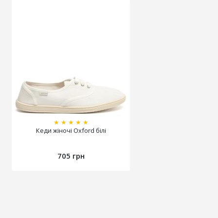
★
★
★
★
★
Кеди жіночі Oxford білі
705 грн