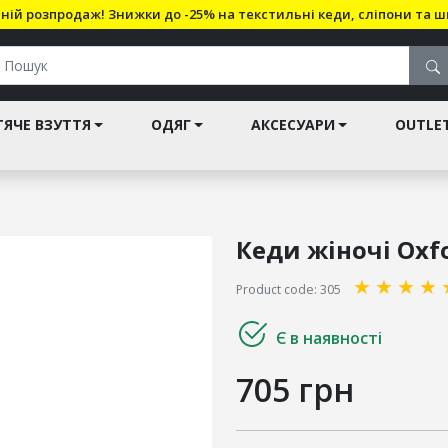
ній розпродаж! Знижки до -25% на текстильні кеди, сліпони та ш
ЯЧЕ ВЗУТТЯ
ОДЯГ
АКСЕСУАРИ
OUTLE
Кеди жіночі Oxfo
★
★
★
★
Product code: 305
Є в наявності
705 грн