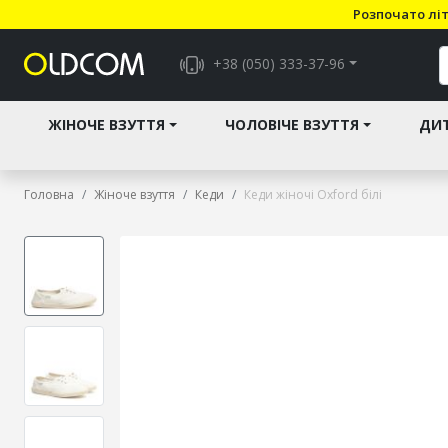
Розпочато літ
+38 (050) 333-37-96
ЖІНОЧЕ ВЗУТТЯ
ЧОЛОВІЧЕ ВЗУТТЯ
ДИТ
Головна
Жіноче взуття
Кеди
Кеди жіночі Oxford білі