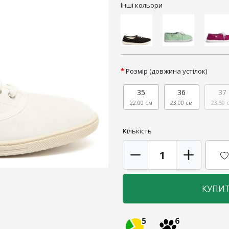
Інші кольори
Розмір (довжина устілок)
35
36
37
22.00 см
23.00 см
23.50 
Кількість
КУПИ
5
6