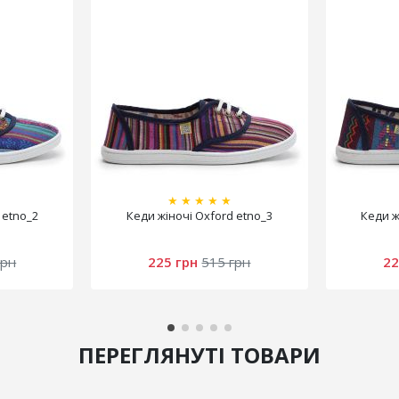
★
★
★
★
★
 etno_2
Кеди жіночі Oxford etno_3
Кеди ж
грн
225 грн
515 грн
22
ПЕРЕГЛЯНУТІ ТОВАРИ