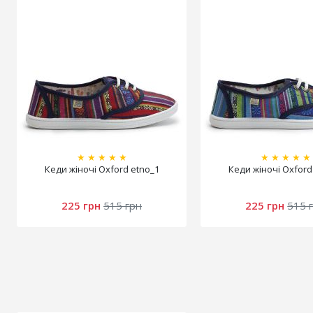
★
★
★
★
★
★
★
★
★
★
Кеди жіночі Oxford etno_1
Кеди жіночі Oxford
225 грн
515 грн
225 грн
515 