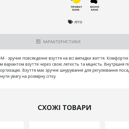
ПРИВАТ
МОНО
БАНК
БАНК
літо
ХАРАКТЕРИСТИКИ
M - зручне повсякденне взуття на всі випадки життя. Комфортні
им варіантом взуття через свою легкість та міцність. Внутрішня 
ортизацію. Взуття має зручне шнурування для регулювання посад
ути увагу на розмірну сітку.
СХОЖІ ТОВАРИ