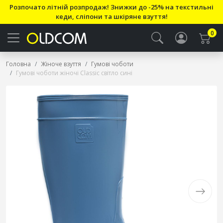
Розпочато літній розпродаж! Знижки до -25% на текстильні
кеди, сліпони та шкіряне взуття!
0
Головна
Жіноче взуття
Гумові чоботи
Гумові чоботи жіночі Classic світло сині