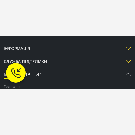
ІНФОРМАЦІЯ
СЛУЖБА ПІДТРИМКИ
МАЄТЕ ПИТАННЯ?
Телефон
+38 (050) 333-37-96
Графік роботи Call-центру
Пн-Пт: з 9:00 до 18:00
Сб-Нд: вихідний
СОЦІАЛЬНІ МЕРЕЖІ