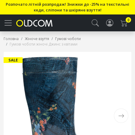
Розпочато літній розпродаж! Знижки до -25% на текстильні
кеди, сліпони та шкіряне взуття!
0
Головна
Жіноче взуття
Гумові чоботи
Гумові чоботи жіночі Джинс з квітами
SALE