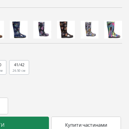
0
41/42
см
26.50 см
ТИ
Купити частинами