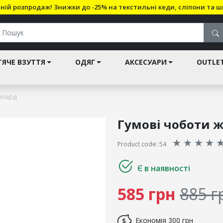
ній розпродаж! Знижки до -25% на текстильні кеди, сліпони та ш
ЯЧЕ ВЗУТТЯ
ОДЯГ
АКСЕСУАРИ
OUTLE
еопард
Гумові чоботи ж
★
★
★
★
Product code: 54
Є в наявності
585 грн
885 г
Економія
300 грн