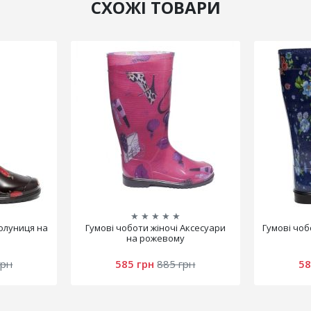
СХОЖІ ТОВАРИ
★
★
★
★
★
Полуниця на
Гумові чоботи жіночі Аксесуари
Гумові чо
на рожевому
грн
585 грн
885 грн
58