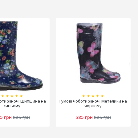
★
★
★
★
★
★
★
★
★
★
боти жіночі Шипшина на
Гумові чоботи жіночі Метелики на
синьому
чорному
5 грн
885 грн
585 грн
885 грн