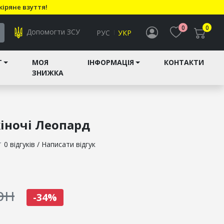
кіряне взуття!
0
0
Допомогти ЗСУ
РУС
УКР
T
МОЯ
ІНФОРМАЦІЯ
КОНТАКТИ
ЗНИЖКА
іночі Леопард
★
0 відгуків
/
Написати відгук
рн
-34%