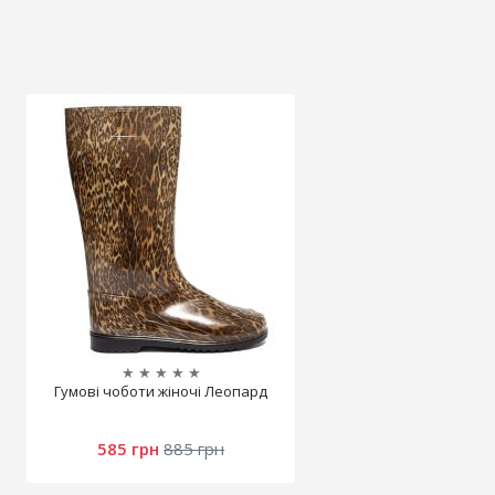
★
★
★
★
★
Гумові чоботи жіночі Леопард
585 грн
885 грн