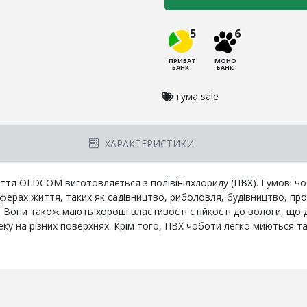
5
6
ПРИВАТ
МОНО
БАНК
БАНК
гума sale
ХАРАКТЕРИСТИКИ
ття OLDCOM виготовляється з полівінілхлориду (ПВХ). Гумові чоб
ферах життя, таких як садівництво, риболовля, будівництво, пр
нні. Вони також мають хороші властивості стійкості до вологи, що
у на різних поверхнях. Крім того, ПВХ чоботи легко миються та 