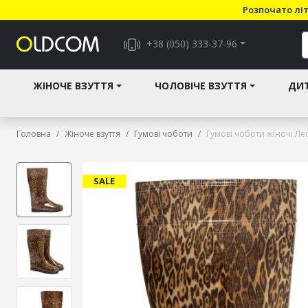
Розпочато літ
+38 (050) 333-37-96
ЖІНОЧЕ ВЗУТТЯ
ЧОЛОВІЧЕ ВЗУТТЯ
ДИТ
Головна
Жіноче взуття
Гумові чоботи
Гумові чоботи жіночі Л
SALE