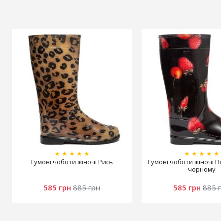
★
★
★
★
★
★
★
★
★
★
Гумові чоботи жіночі Рись
Гумові чоботи жіночі 
чорному
585 грн
885 грн
585 грн
885 