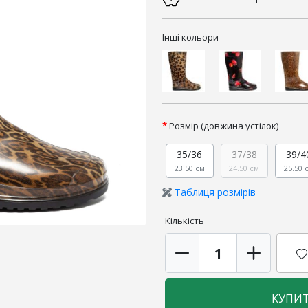
Інші кольори
Розмір (довжина устілок)
35/36
37/38
39/4
23.50 см
24.50 см
25.50 
Таблиця розмірів
Кількість
КУПИ