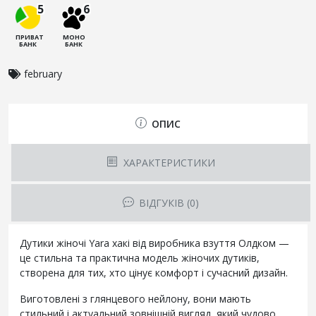
5
6
ПРИВАТ
МОНО
БАНК
БАНК
february
ОПИС
ХАРАКТЕРИСТИКИ
ВІДГУКІВ (0)
Дутики жіночі Yara хакі від виробника взуття Олдком —
це стильна та практична модель жіночих дутиків,
створена для тих, хто цінує комфорт і сучасний дизайн.
Виготовлені з глянцевого нейлону, вони мають
стильний і актуальний зовнішній вигляд, який чудово