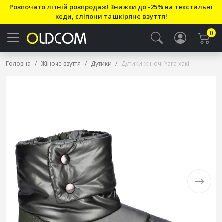
Розпочато літній розпродаж! Знижки до -25% на текстильні
кеди, сліпони та шкіряне взуття!
0
Головна
Жіноче взуття
Дутики
Дутики жіночі Yara хакі