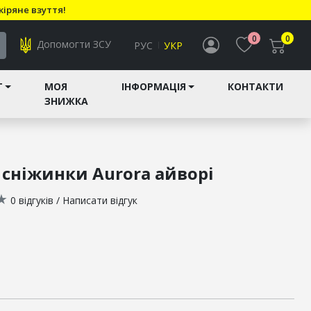
кіряне взуття!
0
0
Допомогти ЗСУ
РУС
УКР
T
МОЯ
ІНФОРМАЦІЯ
КОНТАКТИ
ЗНИЖКА
 сніжинки Aurora айворі
★
0 відгуків
/
Написати відгук