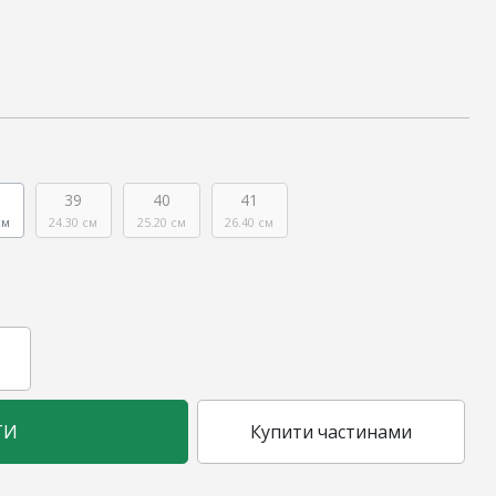
39
40
41
см
24.30 см
25.20 см
26.40 см
ТИ
Купити частинами