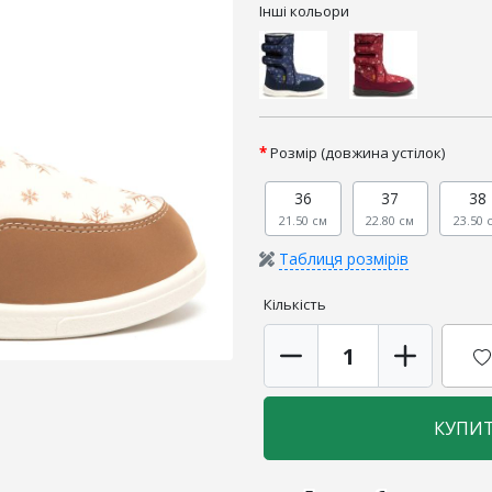
Інші кольори
Розмір (довжина устілок)
36
37
38
21.50 см
22.80 см
23.50 
Таблиця розмірів
Кількість
КУПИ