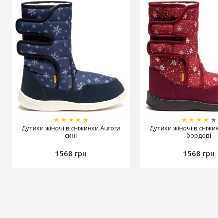
★
★
★
★
★
★
★
★
★
★
Дутики жіночі в сніжинки Aurora
Дутики жіночі в сніжи
сині
бордові
1568 грн
1568 грн