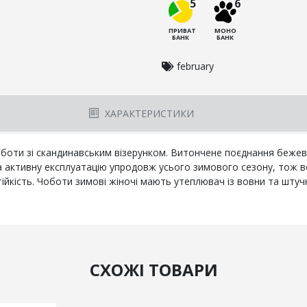
5
6
ПРИВАТ
МОНО
БАНК
БАНК
february
ХАРАКТЕРИСТИКИ
чоботи зі скандинавським візерунком. Витончене поєднання беже
активну експлуатацію упродовж усього зимового сезону, тож вони
йкість. Чоботи зимові жіночі мають утеплювач із вовни та штуч
СХОЖІ ТОВАРИ