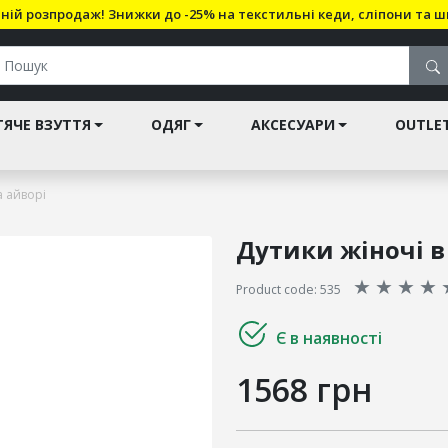
ній розпродаж! Знижки до -25% на текстильні кеди, сліпони та ш
ЯЧЕ ВЗУТТЯ
ОДЯГ
АКСЕСУАРИ
OUTLE
a айворі
Дутики жіночі в
★
★
★
★
Product code: 535
Є в наявності
1568 грн