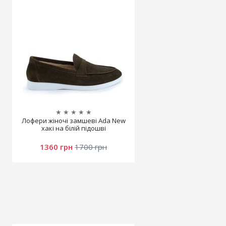
★
★
★
★
★
Лофери жіночі замшеві Аda New
хакі на білій підошві
1360 грн
1700 грн