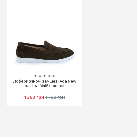
★
★
★
★
★
Лофери жіночі замшеві Аda New
хакі на білій підошві
1360 грн
1700 грн