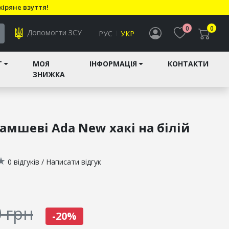
кіряне взуття!
0
0
Допомогти ЗСУ
РУС
УКР
T
МОЯ
ІНФОРМАЦІЯ
КОНТАКТИ
ЗНИЖКА
амшеві Аda New хакі на білій
★
0 відгуків
/
Написати відгук
 грн
-20%