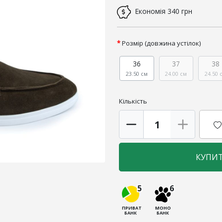
Економія
340 грн
Розмір (довжина устілок)
36
37
38
23.50 см
24.00 см
24.50 
Кількість
КУПИ
5
6
ПРИВАТ
МОНО
БАНК
БАНК