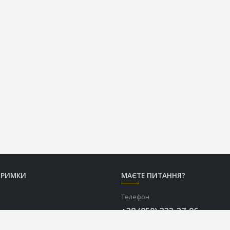
ТРИМКИ
МАЄТЕ ПИТАННЯ?
Телефон
+38 (050) 333-37-96
Графік роботи Call-центру