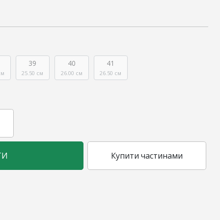
39
40
41
см
25.50 см
26.00 см
26.50 см
ТИ
Купити частинами