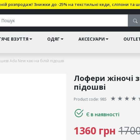
ній розпродаж! Знижки до -25% на текстильні кеди, сліпони та ш
ЯЧЕ ВЗУТТЯ
ОДЯГ
АКСЕСУАРИ
OUTLE
еві Аda New хакі на білій підошві
Лофери жіночі з
підошві
★
★
★
★
Product code: 985
Є в наявності
1360 грн
1700