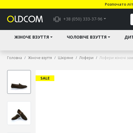
Розпочато літ
+38 (050) 333-37-96
ЖІНОЧЕ ВЗУТТЯ
ЧОЛОВІЧЕ ВЗУТТЯ
ДИТ
Головна
Жіноче взуття
Шкіряне
Лофери
Лофери жіночі замш
SALE