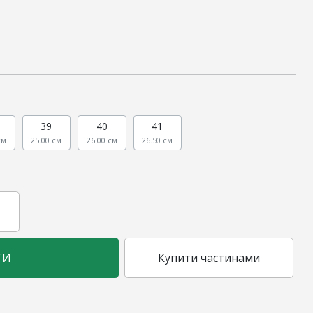
39
40
41
см
25.00 см
26.00 см
26.50 см
ТИ
Купити частинами