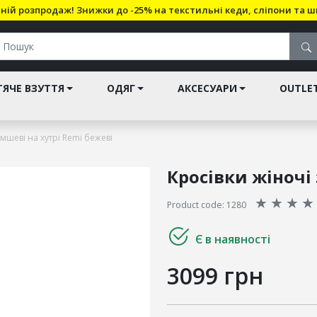
ній розпродаж! Знижки до -25% на текстильні кеди, сліпони та ш
ЯЧЕ ВЗУТТЯ
ОДЯГ
АКСЕСУАРИ
OUTLE
амшеві на хутрі Remi бежеві
Кросівки жіночі
★
★
★
★
Product code: 1280
Є в наявності
3099 грн