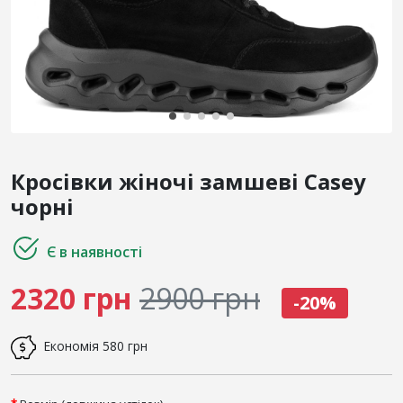
Кросівки жіночі замшеві Casey
чорні
Є в наявності
2320 грн
2900 грн
-20%
Економія
580 грн