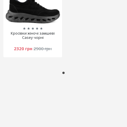
★
★
★
★
★
Кросівки жіночі замшеві
Casey чорні
2320 грн
2900 грн