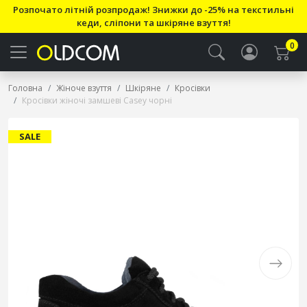
Розпочато літній розпродаж! Знижки до -25% на текстильні
кеди, сліпони та шкіряне взуття!
0
Головна
Жіноче взуття
Шкіряне
Кросівки
Кросівки жіночі замшеві Casey чорні
SALE