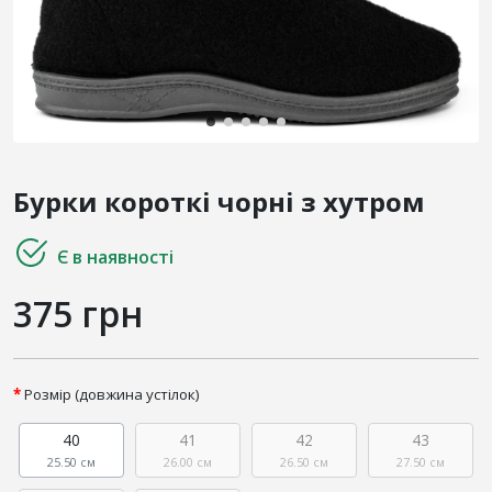
Бурки короткі чорні з хутром
Є в наявності
375 грн
Розмір (довжина устілок)
40
41
42
43
25.50 см
26.00 см
26.50 см
27.50 см