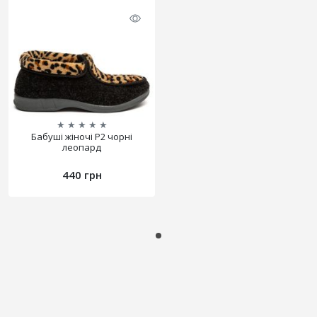
★
★
★
★
★
Бабуші жіночі Р2 чорні
леопард
440 грн