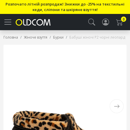
Розпочато літній розпродаж! Знижки до -25% на текстильні
кеди, сліпони та шкіряне взуття!
0
Головна
Жіноче взуття
Бурки
Бабуші жіночі Р2 чорні леопард