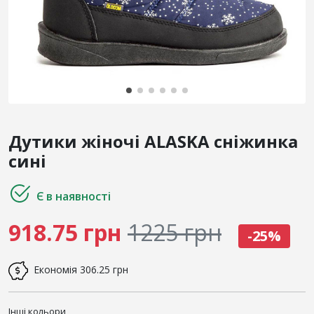
Дутики жіночі ALASKA сніжинка
сині
Є в наявності
918.75 грн
1225 грн
-25%
Економія
306.25 грн
Інші кольори