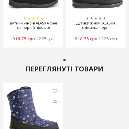
★
★
★
★
★
★
★
★
★
★
Дутики жіночі ALASKA сині
Дутики жіночі ALASKA
на чорній підошві
сніжинка чорні
918.75 грн
1225 грн
918.75 грн
1225 грн
ПЕРЕГЛЯНУТІ ТОВАРИ