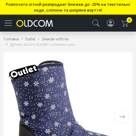
Розпочато літній розпродаж! Знижки до -25% на текстильні
кеди, сліпони та шкіряне взуття!
0
Головна
Outlet
Зимові чоботи
Дутики жіночі ALASKA сніжинка сині