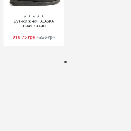
★
★
★
★
★
Дутики жіночі ALASKA
сніжинка сині
918.75 грн
1225 грн