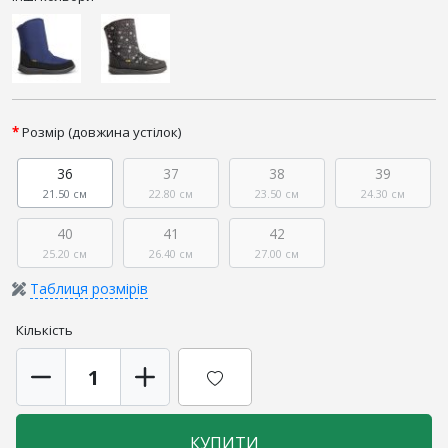
Розмір (довжина устілок)
36
37
38
39
21.50 см
22.80 см
23.50 см
24.30 см
40
41
42
25.20 см
26.40 см
27.00 см
Таблиця розмірів
Кількість
КУПИТИ