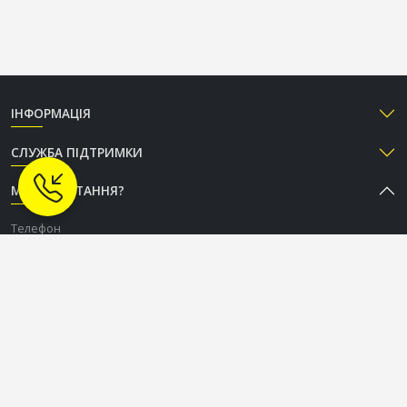
ІНФОРМАЦІЯ
СЛУЖБА ПІДТРИМКИ
МАЄТЕ ПИТАННЯ?
Телефон
+38 (050) 333-37-96
Графік роботи Call-центру
Пн-Пт: з 9:00 до 18:00
Сб-Нд: вихідний
СОЦІАЛЬНІ МЕРЕЖІ