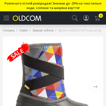
Розпочато літній розпродаж! Знижки до -25% на текстильні
кеди, сліпони та шкіряне взуття!
0
Головна
Outlet
Зимові чоботи
Дитячі чоботи PUFF кольорові