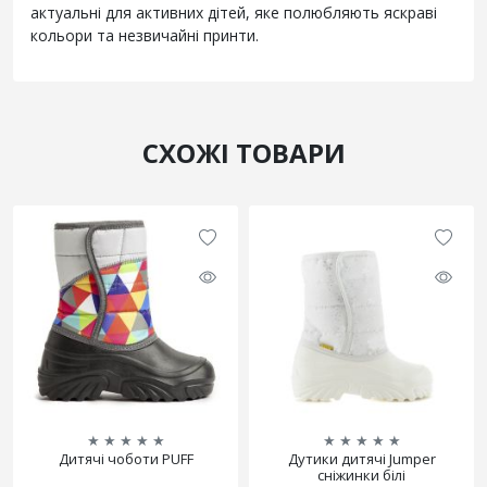
актуальні для активних дітей, яке полюбляють яскраві
кольори та незвичайні принти.
СХОЖІ ТОВАРИ
★
★
★
★
★
★
★
★
★
★
Дитячі чоботи PUFF
Дутики дитячі Jumper
сніжинки білі