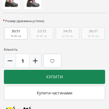
Розмір (довжина устілок)
30/31
32/33
34/35
36/37
19.30 см
20.60 см
22.10 см
22.70 см
Кількість
КУПИТИ
Купити частинами
5
6