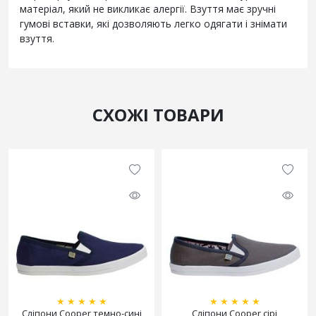
матеріал, який не викликає алергії. Взуття має зручні
гумові вставки, які дозволяють легко одягати і знімати
взуття.
СХОЖІ ТОВАРИ
★
★
★
★
★
★
★
★
★
★
Сліпони Cooper темно-сині
Сліпони Cooper сірі