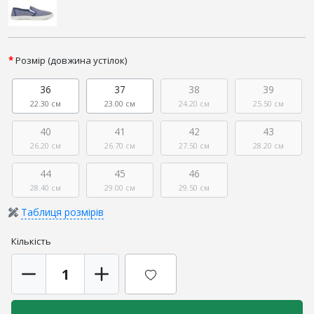
Розмір (довжина устілок)
36
37
38
39
22.30 см
23.00 см
24.20 см
25.50 см
40
41
42
43
26.20 см
26.70 см
27.50 см
28.20 см
44
45
46
28.40 см
29.00 см
29.50 см
Таблиця розмірів
Кількість