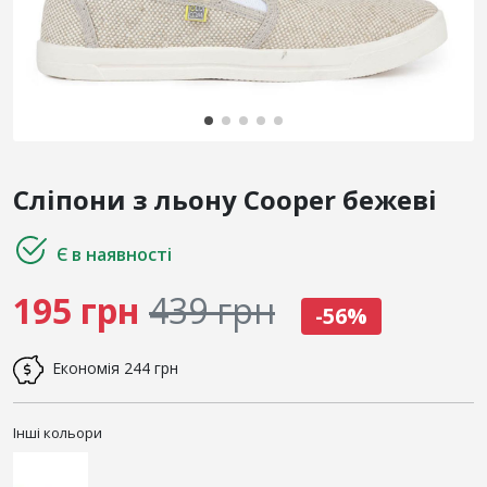
Сліпони з льону Cooper бежеві
Є в наявності
195 грн
439 грн
-56%
Економія
244 грн
Інші кольори