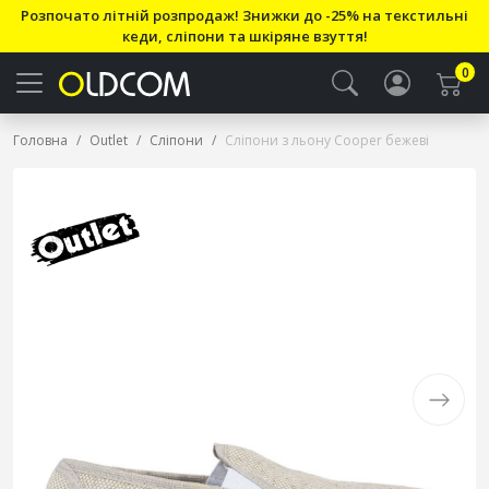
Розпочато літній розпродаж! Знижки до -25% на текстильні
кеди, сліпони та шкіряне взуття!
0
Головна
Outlet
Сліпони
Сліпони з льону Cooper бежеві