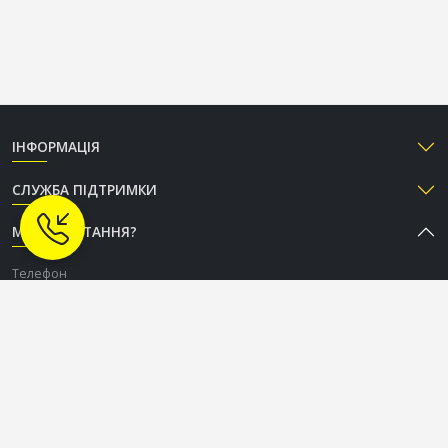
ІНФОРМАЦІЯ
СЛУЖБА ПІДТРИМКИ
МАЄТЕ ПИТАННЯ?
Телефон
+38 (050) 333-37-96
Графік роботи Call-центру
Пн-Пт: з 9:00 до 18:00
Сб-Нд: вихідний
СОЦІАЛЬНІ МЕРЕЖІ