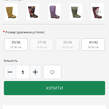
Розмір (довжина устілок)
35/36
37/38
39/40
41/42
23.50 см
24.50 см
25.50 см
26.50 см
Кількість
КУПИТИ