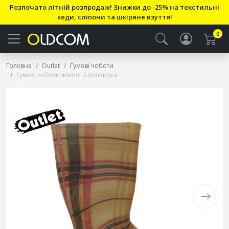
Розпочато літній розпродаж! Знижки до -25% на текстильні
кеди, сліпони та шкіряне взуття!
0
Головна
Outlet
Гумові чоботи
Гумові чоботи жіночі Шотландка