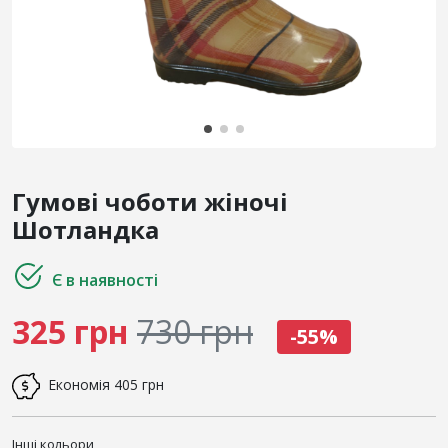
Гумові чоботи жіночі
Шотландка
Є в наявності
325 грн
730 грн
-55%
Економія
405 грн
Інші кольори