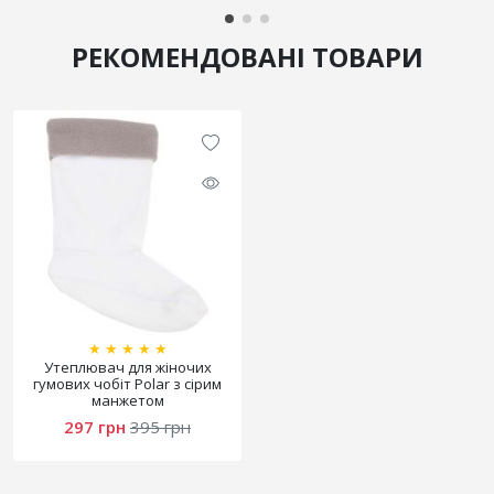
РЕКОМЕНДОВАНІ ТОВАРИ
★
★
★
★
★
Утеплювач для жіночих
гумових чобіт Polar з сірим
манжетом
297 грн
395 грн