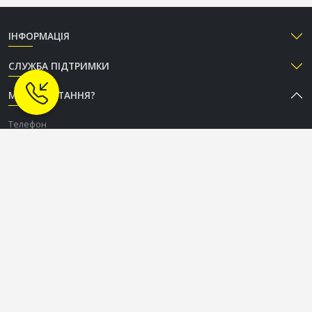
ІНФОРМАЦІЯ
СЛУЖБА ПІДТРИМКИ
МАЄТЕ ПИТАННЯ?
Телефон
+38 (050) 333-37-96
Графік роботи Call-центру
Пн-Пт: з 9:00 до 18:00
Сб-Нд: вихідний
СОЦІАЛЬНІ МЕРЕЖІ