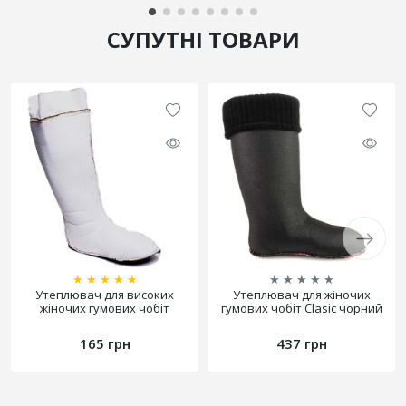
СУПУТНІ ТОВАРИ
★
★
★
★
★
★
★
★
★
★
Утеплювач для високих
Утеплювач для жіночих
жіночих гумових чобіт
гумових чобіт Clasic чорний
165 грн
437 грн