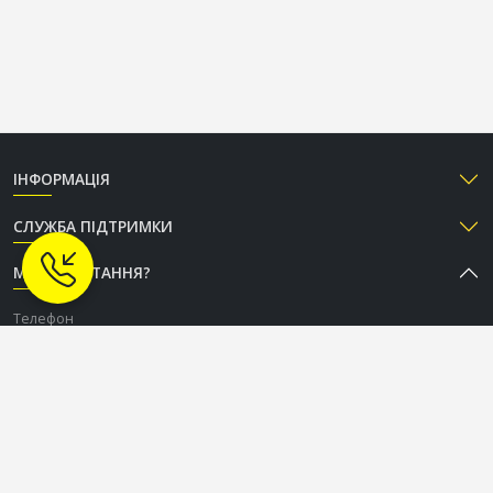
ІНФОРМАЦІЯ
СЛУЖБА ПІДТРИМКИ
МАЄТЕ ПИТАННЯ?
Телефон
+38 (050) 333-37-96
Графік роботи Call-центру
Пн-Пт: з 9:00 до 18:00
Сб-Нд: вихідний
СОЦІАЛЬНІ МЕРЕЖІ