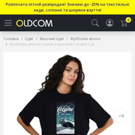
Розпочато літній розпродаж! Знижки до -25% на текстильні
кеди, сліпони та шкіряне взуття!
0
Головна
Одяг
Жіночий одяг
Футболки жіночі
Футболка жіноча чорна з принтом Cocaine Cat