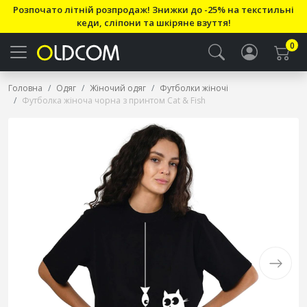
Розпочато літній розпродаж! Знижки до -25% на текстильні
кеди, сліпони та шкіряне взуття!
0
Головна
Одяг
Жіночий одяг
Футболки жіночі
Футболка жіноча чорна з принтом Cat & Fish