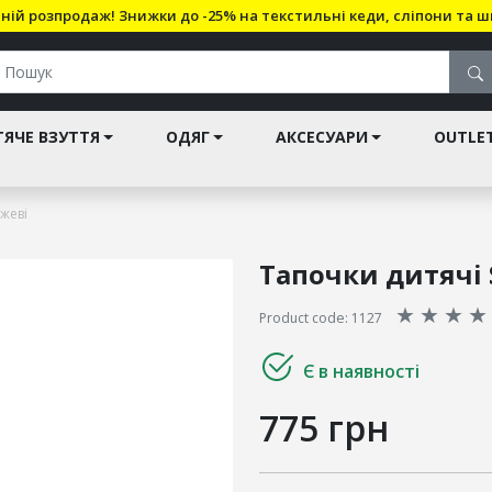
ній розпродаж! Знижки до -25% на текстильні кеди, сліпони та ш
ЯЧЕ ВЗУТТЯ
ОДЯГ
АКСЕСУАРИ
OUTLE
ожеві
Тапочки дитячі 
★
★
★
★
Product code: 1127
Є в наявності
775 грн