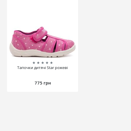
★
★
★
★
★
Тапочки дитячі Star рожеві
775 грн