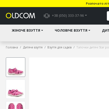
Розпочато літ
+38 (050) 333-37-96
ЖІНОЧЕ ВЗУТТЯ
ЧОЛОВІЧЕ ВЗУТТЯ
ДИТ
Головна
Дитяче взуття
Взуття для садків
Тапочки дитячі Star р