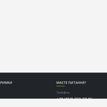
ТРИМКИ
МАЄТЕ ПИТАННЯ?
Телефон
+38 (050) 333-37-96
Графік роботи Call-центру