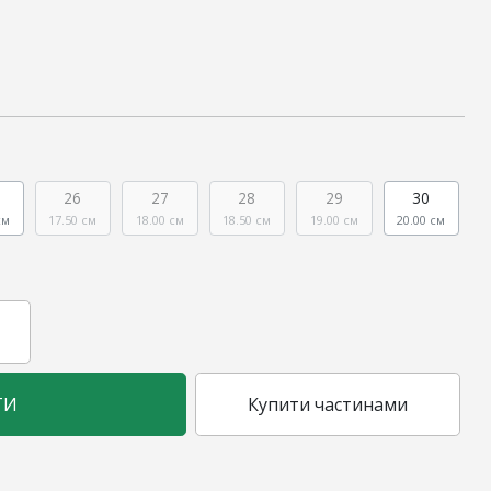
26
27
28
29
30
см
17.50 см
18.00 см
18.50 см
19.00 см
20.00 см
ТИ
Купити частинами