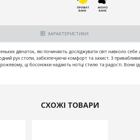
ПРИВАТ
МОНО
БАНК
БАНК
ХАРАКТЕРИСТИКИ
леньких дівчаток, які починають досліджувати світ навколо себе
родний рух стопи, забезпечуючи комфорт та захист. З привабли
рожевому, ці босоніжки надають нотці стилю та радості. Вони і
СХОЖІ ТОВАРИ