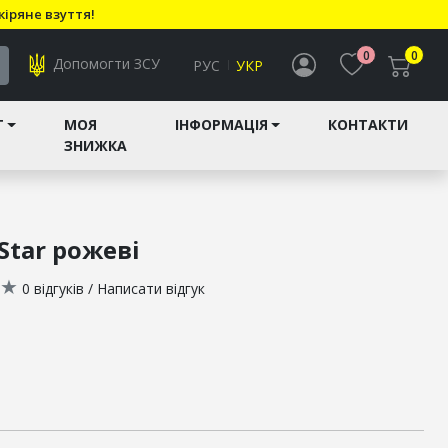
кіряне взуття!
0
0
Допомогти ЗСУ
РУС
УКР
T
МОЯ
ІНФОРМАЦІЯ
КОНТАКТИ
ЗНИЖКА
Star рожеві
★
0 відгуків
/
Написати відгук