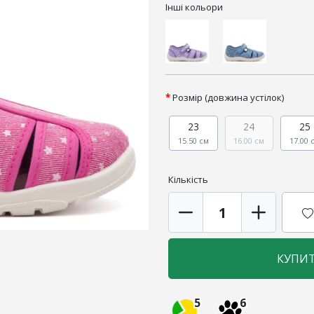
Інші кольори
Розмір (довжина устілок)
23
24
25
15.50 см
16.00 см
17.00 
Кількість
КУПИ
5
6