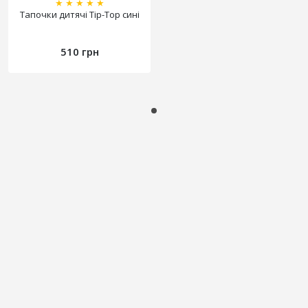
★
★
★
★
★
Тапочки дитячі Tip-Top сині
510 грн