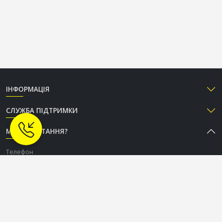
ІНФОРМАЦІЯ
СЛУЖБА ПІДТРИМКИ
МАЄТЕ ПИТАННЯ?
Телефон
+38 (050) 333-37-96
Графік роботи Call-центру
Пн-Пт: з 9:00 до 18:00
Сб-Нд: вихідний
СОЦІАЛЬНІ МЕРЕЖІ