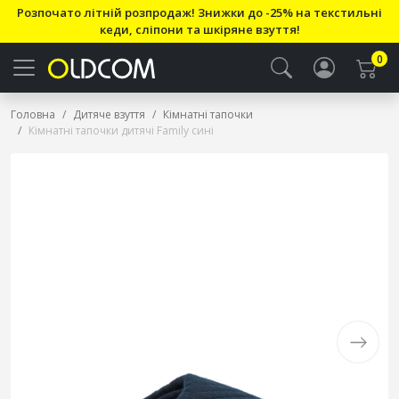
Розпочато літній розпродаж! Знижки до -25% на текстильні
кеди, сліпони та шкіряне взуття!
0
Головна
Дитяче взуття
Кімнатні тапочки
Кімнатні тапочки дитячі Family сині