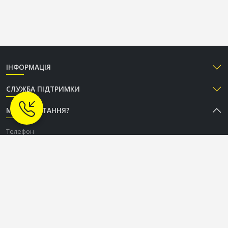
ІНФОРМАЦІЯ
СЛУЖБА ПІДТРИМКИ
МАЄТЕ ПИТАННЯ?
Телефон
+38 (050) 333-37-96
Графік роботи Call-центру
Пн-Пт: з 9:00 до 18:00
Сб-Нд: вихідний
СОЦІАЛЬНІ МЕРЕЖІ