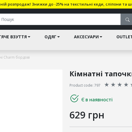
ній розпродаж! Знижки до -25% на текстильні кеди, сліпони та ш
ЯЧЕ ВЗУТТЯ
ОДЯГ
АКСЕСУАРИ
OUTLE
ячі Charm бордові
Кімнатні тапочк
★
★
★
★
Product code: 797
Є в наявності
629 грн