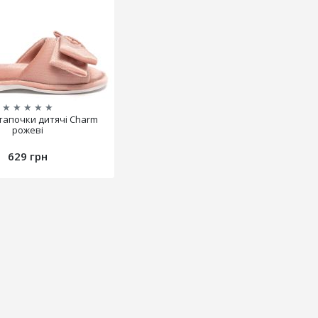
★
★
★
★
★
 тапочки дитячі Charm
рожеві
629 грн