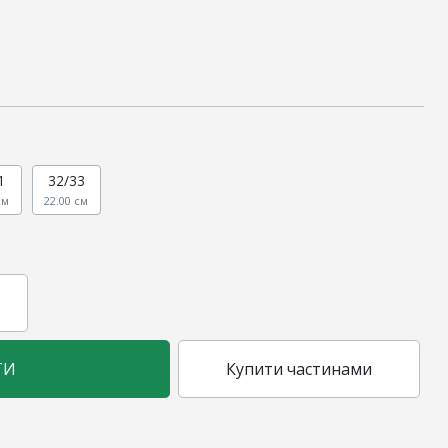
1
32/33
см
22.00 см
ТИ
Купити частинами