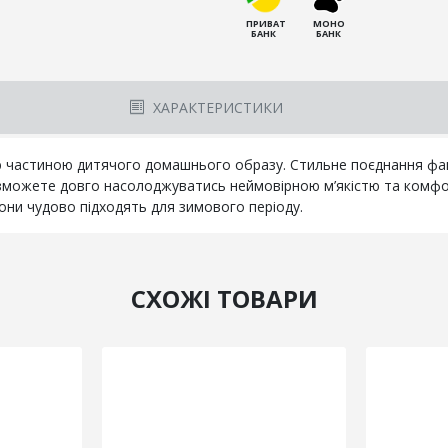
ПРИВАТ
МОНО
БАНК
БАНК
ХАРАКТЕРИСТИКИ
ю частиною дитячого домашнього образу. Стильне поєднання фак
Ви зможете довго насолоджуватись неймовірною м’якістю та комф
они чудово підходять для зимового періоду.
СХОЖІ ТОВАРИ