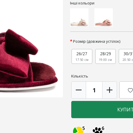
Інші кольори
Розмір (довжина устілок)
26/27
28/29
30/3
17.50 см
19.00 см
20.50 
Кількість
КУПИ
5
6