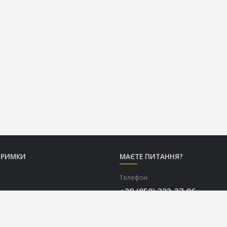
ТРИМКИ
МАЄТЕ ПИТАННЯ?
Телефон
+38 (050) 333-37-96
Графік роботи Call-центру
Пн-Пт: з 9:00 до 18:00
Сб-Нд: вихідний