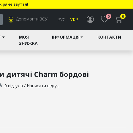
кіряне взуття!
0
0
Допомогти ЗСУ
РУС
УКР
T
МОЯ
ІНФОРМАЦІЯ
КОНТАКТИ
ЗНИЖКА
и дитячі Charm бордові
★
0 відгуків
/
Написати відгук