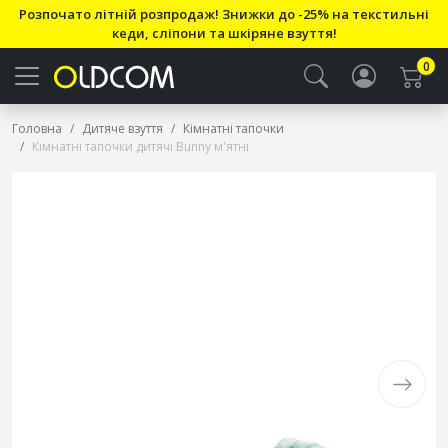
Розпочато літній розпродаж! Знижки до -25% на текстильні
кеди, сліпони та шкіряне взуття!
0
Головна
Дитяче взуття
Кімнатні тапочки
Кімнатні тапочки дитячі Bunny м'ятні