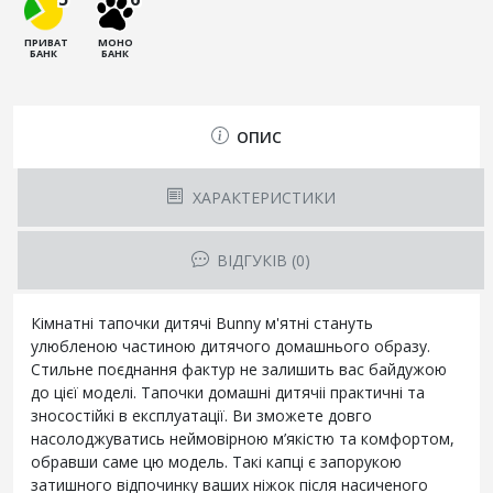
ПРИВАТ
МОНО
БАНК
БАНК
ОПИС
ХАРАКТЕРИСТИКИ
ВІДГУКІВ (0)
Кімнатні тапочки дитячі Bunny м'ятні
стануть
улюбленою частиною дитячого домашнього образу.
Стильне поєднання фактур не залишить вас байдужою
до цієї моделі. Тапочки домашні дитячіі практичні та
зносостійкі в експлуатації. Ви зможете довго
насолоджуватись неймовірною м’якістю та комфортом,
обравши саме цю модель. Такі капці є запорукою
затишного відпочинку ваших ніжок після насиченого