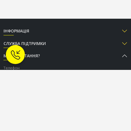
ІНФОРМАЦІЯ
СЛУЖБА ПІДТРИМКИ
МАЄТЕ ПИТАННЯ?
Телефон
+38 (050) 333-37-96
Графік роботи Call-центру
Пн-Пт: з 9:00 до 18:00
Сб-Нд: вихідний
СОЦІАЛЬНІ МЕРЕЖІ