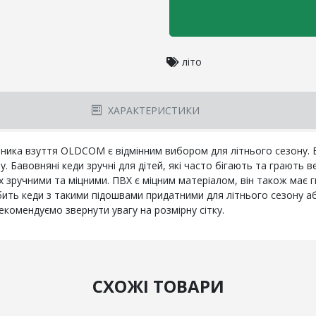
літо
ХАРАКТЕРИСТИКИ
бника взуття OLDCOM є відмінним вибором для літнього сезону. Ба
. Бавовняні кеди зручні для дітей, які часто бігають та грають 
їх зручними та міцними. ПВХ є міцним матеріалом, він також має г
бить кеди з такими підошвами придатними для літнього сезону а
екомендуємо звернути увагу на розмірну сітку.
СХОЖІ ТОВАРИ