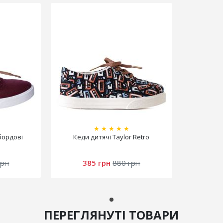
★
★
★
★
★
 бордові
Кеди дитячі Taylor Retro
грн
385 грн
880 грн
ПЕРЕГЛЯНУТІ ТОВАРИ