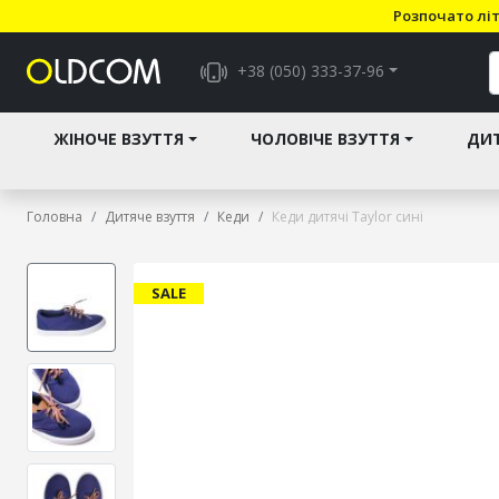
Розпочато літ
+38 (050) 333-37-96
ЖІНОЧЕ ВЗУТТЯ
ЧОЛОВІЧЕ ВЗУТТЯ
ДИТ
Головна
Дитяче взуття
Кеди
Кеди дитячі Taylor сині
SALE