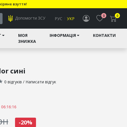
кіряне взуття!
0
0
Допомогти ЗСУ
РУС
УКР
T
МОЯ
ІНФОРМАЦІЯ
КОНТАКТИ
ЗНИЖКА
or сині
★
0 відгуків
/
Написати відгук
 06:16:16
рн
-20%