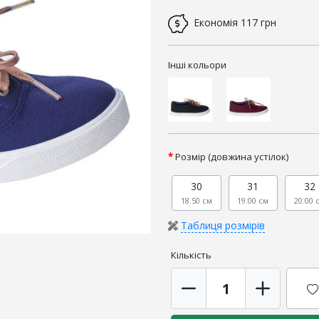
Економія
117 грн
Інші кольори
Розмір (довжина устілок)
30
31
32
18.50 см
19.00 см
20.00 
Таблиця розмірів
Кількість