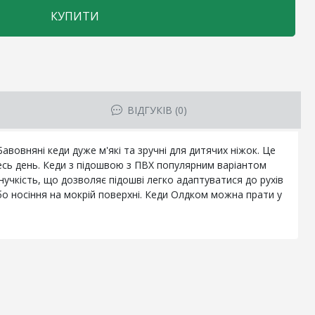
КУПИТИ
ВІДГУКІВ (0)
вовняні кеди дуже м'які та зручні для дитячих ніжок. Це
весь день. Кеди з підошвою з ПВХ популярним варіантом
нучкість, що дозволяє підошві легко адаптуватися до рухів
бо носіння на мокрій поверхні. Кеди Олдком можна прати у