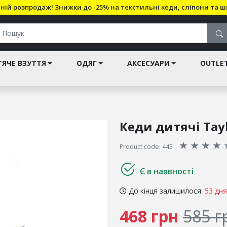
ній розпродаж! Знижки до -25% на текстильні кеди, сліпони та ш
ЯЧЕ ВЗУТТЯ
ОДЯГ
АКСЕСУАРИ
OUTLE
Кеди дитячі Tayl
★
★
★
★
Product code: 445
Є в наявності
До кінця залишилося:
53 дня
468 грн
585 г