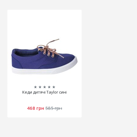
★
★
★
★
★
Кеди дитячі Taylor сині
468 грн
585 грн