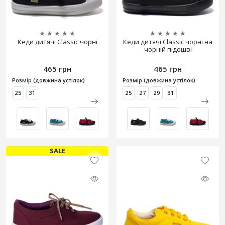
★
★
★
★
★
★
★
★
★
★
Кеди дитячі Classic чорні
Кеди дитячі Classic чорні на
чорній підошві
465 грн
465 грн
Розмір (довжина устілок)
Розмір (довжина устілок)
25
31
25
27
29
31
SALE