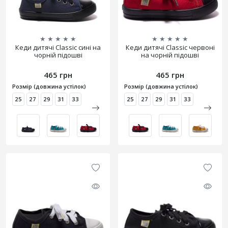
★
★
★
★
★
★
★
★
★
★
Кеди дитячі Classic сині на
Кеди дитячі Classic червоні
чорній підошві
на чорній підошві
465 грн
465 грн
Розмір (довжина устілок)
Розмір (довжина устілок)
25
27
29
31
33
25
27
29
31
33