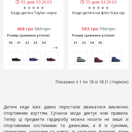
55 днів 03:20:03
55 днів 03:20:03
★
★
★
★
★
★
★
★
★
★
Кеди дитячі Taylor чорні
Кеди дитячі на флісі Yuta сірі
468 грн
585 грн
563 грн
750 грн
Розмір (довжина устілок)
Розмір (довжина устілок)
30
31
32
33
34
31
33
34
35
Показано з 1 по 18 із 18 (1 сторінок)
Дитячі кеди вже давно перестали вважатися виключно
спортивним взуттям. Сучасна мода диктує нові правила.
Тепер ці предмети гардеробу можна носити не лише зі
спортивними костюмами та джинсами, а й із сукнями,
спідницями, шортами та навіть зі шкільною формою. Кеди