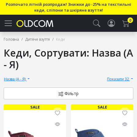
Розпочато літній розпродаж! Знижки до -25% на текстильні
кеди, сліпони та шкіряне взуття!
0
Головна
Дитяче взуття
Кеди
Кеди, Сортувати: Назва (А
- Я)
Назва (А - Я)
Показати 32
Фільтр
SALE
SALE