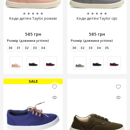
★
★
★
★
★
★
★
★
★
★
Кеди дитячі Taylor рожеві
Кеди дитячі Taylor сірі
585 грн
585 грн
Розмір (довжина устілок)
Розмір (довжина устілок)
30
31
32
33
34
30
32
33
34
35
SALE