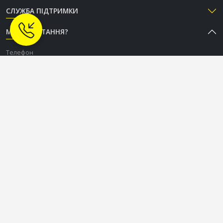
СЛУЖБА ПІДТРИМКИ
МАЄТЕ ПИТАННЯ?
Телефон
+38 (050) 333-37-96
Графік роботи Call-центру
Пн-Пт: з 9:00 до 18:00
Сб-Нд: вихідний
СОЦІАЛЬНІ МЕРЕЖІ
OLDCOM.UA © 2015-2026