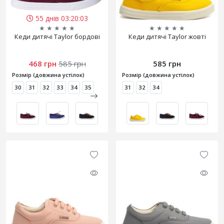
55 днів 03:20:03
★
★
★
★
★
★
★
★
★
★
Кеди дитячі Taylor бордові
Кеди дитячі Taylor жовті
468 грн
585 грн
585 грн
Розмір (довжина устілок)
Розмір (довжина устілок)
30
31
32
33
34
35
31
32
34