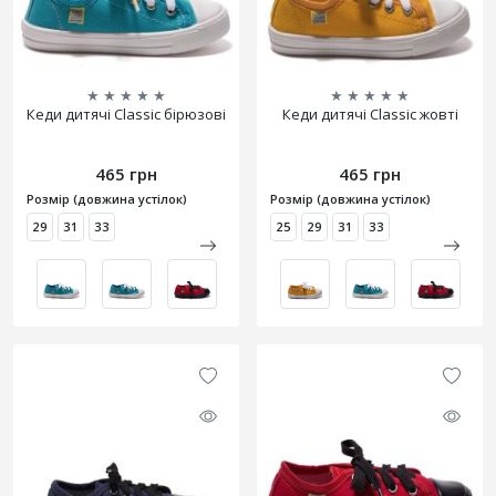
★
★
★
★
★
★
★
★
★
★
Кеди дитячі Classic бірюзові
Кеди дитячі Classic жовті
465 грн
465 грн
Розмір (довжина устілок)
Розмір (довжина устілок)
29
31
33
25
29
31
33