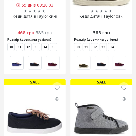
55 днів 03:20:03
★
★
★
★
★
★
★
★
★
★
Кеди дитячі Taylor сині
Кеди дитячі Taylor хакі
468 грн
585 грн
585 грн
Розмір (довжина устілок)
Розмір (довжина устілок)
30
31
32
33
34
35
30
31
32
33
34
SALE
SALE