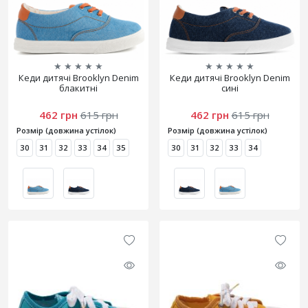
★
★
★
★
★
★
★
★
★
★
Кеди дитячі Brooklyn Denim
Кеди дитячі Brooklyn Denim
блакитні
сині
462 грн
615 грн
462 грн
615 грн
Розмір (довжина устілок)
Розмір (довжина устілок)
30
31
32
33
34
35
30
31
32
33
34