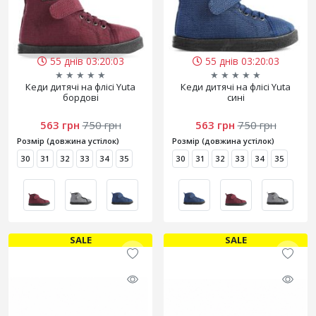
55 днів 03:20:03
55 днів 03:20:03
★
★
★
★
★
★
★
★
★
★
Кеди дитячі на флісі Yuta
Кеди дитячі на флісі Yuta
бордові
сині
563 грн
750 грн
563 грн
750 грн
Розмір (довжина устілок)
Розмір (довжина устілок)
30
31
32
33
34
35
30
31
32
33
34
35
SALE
SALE