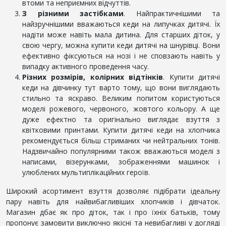
втоми та неприємних відчуттів.
З різними застібками
. Найпрактичнішими та
найзручнішими вважаються кеди на липучках дитячі. Їх
надіти може навіть мала дитина. Для старших діток, у
свою чергу, можна купити кеди дитячі на шнурівці. Вони
ефективно фіксуються на нозі і не сповзають навіть у
випадку активного проведення часу.
Різних розмірів, колірних відтінків
. Купити дитячі
кеди на дівчинку тут варто тому, що вони виглядають
стильно та яскраво. Великим попитом користуються
моделі рожевого, червоного, жовтого кольору. А ще
дуже ефектно та оригінально виглядає взуття з
квітковими принтами. Купити дитячі кеди на хлопчика
рекомендується більш стриманих чи нейтральних тонів.
Надзвичайно популярними також вважаються моделі з
написами, візерунками, зображеннями машинок і
улюблених мультиплікаційних героїв.
Широкий асортимент взуття дозволяє підібрати ідеальну
пару навіть для найвибагливіших хлопчиків і дівчаток.
Магазин дбає як про діток, так і про їхніх батьків, тому
пропонує замовити виключно якісні та невибагливі у догляді