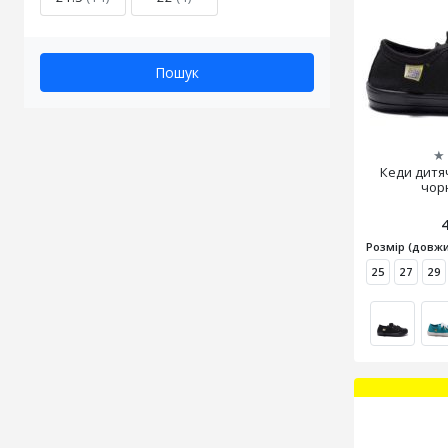
Пошук
★
Кеди дитяч
чор
Розмір (довжи
25
27
29