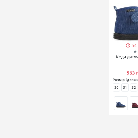
54 
★
Кеди дитячі
563 
Розмір (довжи
30
31
32