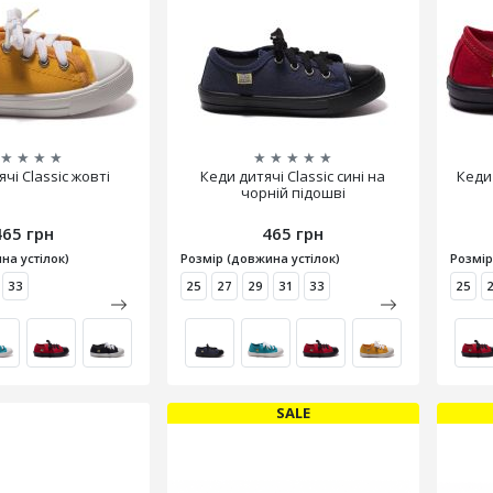
★
★
★
★
★
★
★
★
★
чі Classic жовті
Кеди дитячі Classic сині на
Кеди 
чорній підошві
465 грн
465 грн
на устілок)
Розмір (довжина устілок)
Розмір
33
25
27
29
31
33
25
SALE