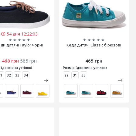
54 дня 12:22:02
★
★
★
★
★
★
★
★
★
★
ди дитячі Taylor чорні
Кеди дитячі Classic бірюзові
468 грн
585 грн
465 грн
 (довжина устілок)
Розмір (довжина устілок)
31
32
33
34
29
31
33