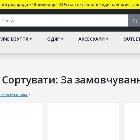
ній розпродаж! Знижки до -25% на текстильні кеди, сліпони та ш
ЯЧЕ ВЗУТТЯ
ОДЯГ
АКСЕСУАРИ
OUTLE
 Сортувати: За замовчуван
замовчуванням