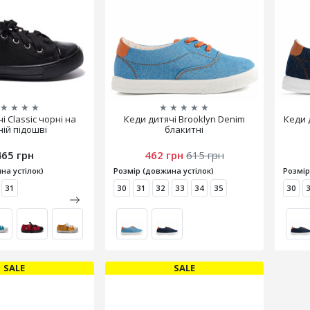
★
★
★
★
★
★
★
★
★
і Classic чорні на
Кеди дитячі Brooklyn Denim
Кеди 
ній підошві
блакитні
465 грн
462 грн
615 грн
на устілок)
Розмір (довжина устілок)
Розмір
31
30
31
32
33
34
35
30
SALE
SALE