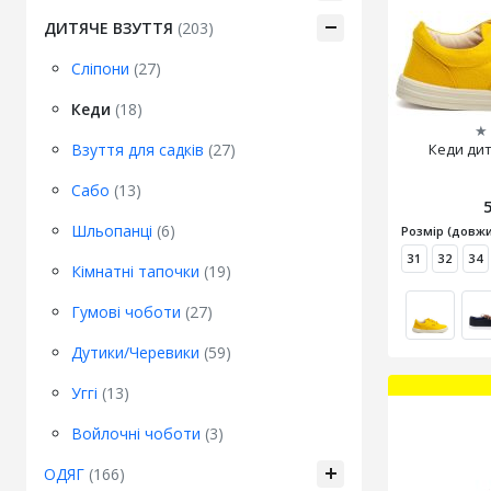
ДИТЯЧЕ ВЗУТТЯ
(203)
Сліпони
(27)
Кеди
(18)
★
Взуття для садків
(27)
Кеди дит
Сабо
(13)
Шльопанці
(6)
Розмір (довжи
31
32
34
Кімнатні тапочки
(19)
Гумові чоботи
(27)
Дутики/Черевики
(59)
Уггі
(13)
Войлочні чоботи
(3)
ОДЯГ
(166)