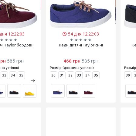
дня 12:22:02
54 дня 12:22:02
★
★
★
★
★
★
★
★
★
чі Taylor бордові
Кеди дитячі Taylor сині
Ке
грн
585 грн
468 грн
585 грн
на устілок)
Розмір (довжина устілок)
Розмір
33
34
35
30
31
32
33
34
35
30