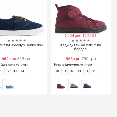
54 дня 12:22:02
★
★
★
★
★
★
★
★
★
★
дитячі Brooklyn Denim сині
Кеди дитячі на флісі Yuta
бордові
462 грн
615 грн
563 грн
750 грн
 (довжина устілок)
Розмір (довжина устілок)
31
32
33
34
30
31
32
33
34
35