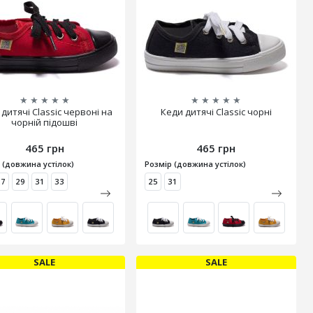
★
★
★
★
★
★
★
★
★
★
дитячі Classic червоні на
Кеди дитячі Classic чорні
чорній підошві
465 грн
465 грн
 (довжина устілок)
Розмір (довжина устілок)
27
29
31
33
25
31
SALE
SALE