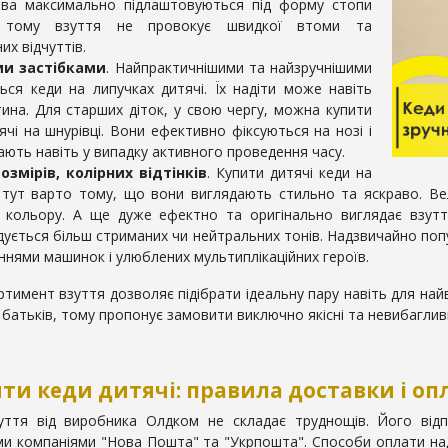
шва максимально підлаштовуються під форму стопи
, тому взуття не провокує швидкої втоми та
их відчуттів.
ми застібками
. Найпрактичнішими та найзручнішими
ся кеди на липучках дитячі. Їх надіти може навіть
ина. Для старших діток, у свою чергу, можна купити
ячі на шнурівці. Вони ефективно фіксуються на нозі і
ають навіть у випадку активного проведення часу.
озмірів, колірних відтінків
. Купити дитячі кеди на
у тут варто тому, що вони виглядають стильно та яскраво. В
 кольору. А ще дуже ефектно та оригінально виглядає взутт
ується більш стриманих чи нейтральних тонів. Надзвичайно поп
нями машинок і улюблених мультиплікаційних героїв.
имент взуття дозволяє підібрати ідеальну пару навіть для найви
іх батьків, тому пропонує замовити виключно якісні та невибагли
ти кеди дитячі: правила доставки і оп
уття від виробника Олдком не складає труднощів. Його відпр
и компаніями "Нова Пошта" та "Укрпошта". Способи оплати над