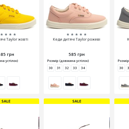
★
★
★
★
★
★
★
★
★
ячі Taylor жовті
Кеди дитячі Taylor рожеві
К
585 грн
585 грн
на устілок)
Розмір (довжина устілок)
Розмір
30
31
32
33
34
30
SALE
SALE