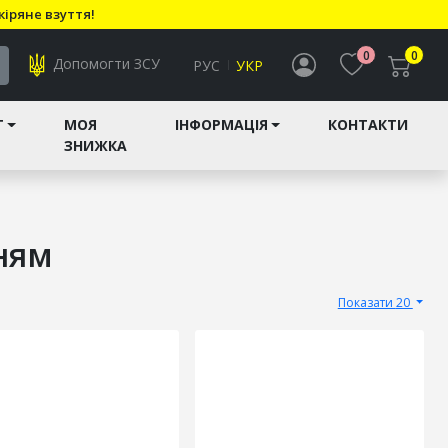
кіряне взуття!
0
0
Допомогти ЗСУ
РУС
УКР
T
МОЯ
ІНФОРМАЦІЯ
КОНТАКТИ
ЗНИЖКА
ням
Показати 20