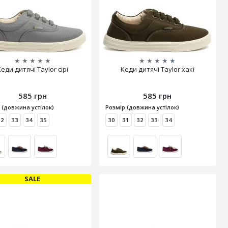
★
★
★
★
★
★
★
★
★
★
еди дитячі Taylor сірі
Кеди дитячі Taylor хакі
585 грн
585 грн
 (довжина устілок)
Розмір (довжина устілок)
32
33
34
35
30
31
32
33
34
SALE