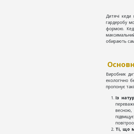
Дитячі кеди
гардеробу мо
формою. Кед
максимальний
обирають саме
Основн
Виробник дит
екологічно б
пропонує такі
Із нату
переважн
весною,
підвищує
повітроо
Ті, що 