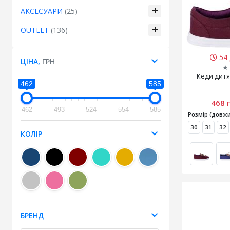
АКСЕСУАРИ
(25)
OUTLET
(136)
54 
ЦІНА,
ГРН
★
Кеди дитя
462
585
468 
462
493
524
554
585
Розмір (довжи
30
31
32
КОЛІР
БРЕНД