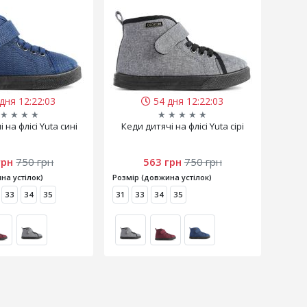
дня 12:22:02
54 дня 12:22:02
★
★
★
★
★
★
★
★
★
 на флісі Yuta сині
Кеди дитячі на флісі Yuta сірі
грн
750 грн
563 грн
750 грн
на устілок)
Розмір (довжина устілок)
33
34
35
31
33
34
35