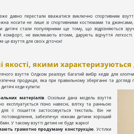
 вже давно перестали вважатися виключно спортивним взуття
жна носити не лише зі спортивними костюмами та джинсами, а
и дитячі стали популярними ще тому, що відрізняються зруч
 комфорт, не викликають втоми, дарують відчуття легкості.
 це взуття для своїх діточок!
і якості, якими характеризуються
ячого взуття Олдком реалізує багатий вибір кедів для хлопчикі
езпечна продукція, яка при правильному зберіганні та догляді
 дитячі кеди купити:
ральних матеріалів
. Оскільки дана модель взуття
о експлуатується пізно навесні, влітку та ранньою
 для її пошиття застосовується текстиль. Він не
 потовиділення, забезпечує ніжкам дитини хороший
бмін. У такому взутті дитині не буде жарко!
мають грамотно продуману конструкцію
. Устілки