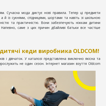
м. Сучасна мода диктує нові правила. Тепер ці предмети
 й із сукнями, спідницями, шортами та навіть зі шкільною
ністю та практичністю. Вони забезпечують ніжкам дитини
 Напевно, саме з цих причин дбайливі батьки все частіше
 дитячі кеди виробника OLDCOM!
в і дівчаток. У каталозі представлена ​​виключно якісна та
 прослужить не один сезон. Інтернет магазин взуття Oldcom