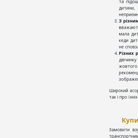
та підо
дитини
неприємн
З різни
вважають
мала дит
кеди дит
не сповз
Різних р
дівчинк
жовтого
рекоменд
зображен
Широкий асорт
так і про їхн
Купи
Замовити вз
транспортним