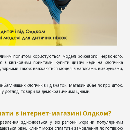
еликим попитом користуються моделі рожевого, червоного,
я з квітковими принтами. Купити дитячі кеди на хлопчика
улярними також вважаються моделі з написами, візерунками,
багливіших хлопчиків і дівчаток. Магазин дбає як про діток,
ві у догляді товари за демократичними цінами.
лати в інтернет-магазині Олдком?
авлення здійснюється у всі регіони України популярними
аються різні. Клієнт може сплатити замовлення як готівкою