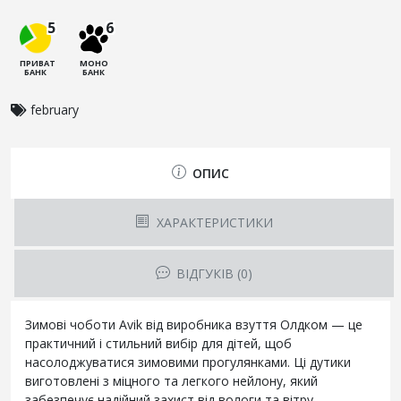
5
6
ПРИВАТ
МОНО
БАНК
БАНК
february
ОПИС
ХАРАКТЕРИСТИКИ
ВІДГУКІВ (0)
Зимові чоботи Avik від виробника взуття Олдком — це
практичний і стильний вибір для дітей, щоб
насолоджуватися зимовими прогулянками. Ці дутики
виготовлені з міцного та легкого нейлону, який
забезпечує надійний захист від вологи та вітру.