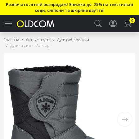
Розпочато літній розпродаж! Знижки до -25% на текстильні
кеди, сліпони та шкіряне взуття!
0
Головна
Дитяче взуття
Дутики/Черевики
Дутики дитячі Avik сірі