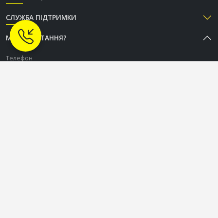
СЛУЖБА ПІДТРИМКИ
МАЄТЕ ПИТАННЯ?
Телефон
+38 (050) 333-37-96
Графік роботи Call-центру
Пн-Пт: з 9:00 до 18:00
Сб-Нд: вихідний
СОЦІАЛЬНІ МЕРЕЖІ
OLDCOM.UA © 2015-2026