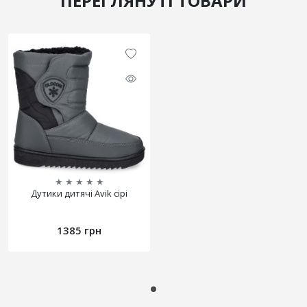
ПЕРЕГЛЯНУТІ ТОВАРИ
★
★
★
★
★
Дутики дитячі Avik сірі
1385 грн