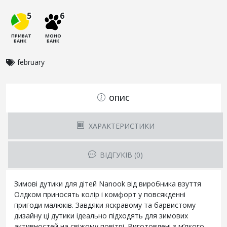
5
6
ПРИВАТ
МОНО
БАНК
БАНК
february
ОПИС
ХАРАКТЕРИСТИКИ
ВІДГУКІВ (0)
Зимові дутики для дітей Nanook від виробника взуття
Олдком приносять колір і комфорт у повсякденні
пригоди малюків. Завдяки яскравому та барвистому
дизайну ці дутики ідеально підходять для зимових
активностей на свіжому повітрі. Виготовлені з м’якого