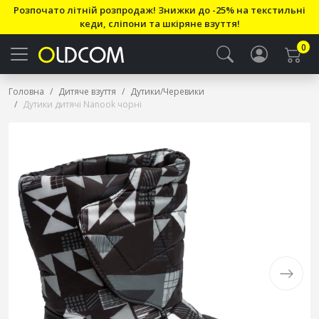
Розпочато літній розпродаж! Знижки до -25% на текстильні
кеди, сліпони та шкіряне взуття!
0
Головна
Дитяче взуття
Дутики/Черевики
Дутики дитячі Nanook чорні