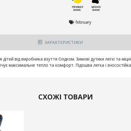
ПРИВАТ
МОНО
БАНК
БАНК
february
ХАРАКТЕРИСТИКИ
я дітей від виробника взуття Олдком. Зимові дутики легкі та міцн
чує максимальне тепло та комфорт. Підошва легка і зносостійка.
СХОЖІ ТОВАРИ