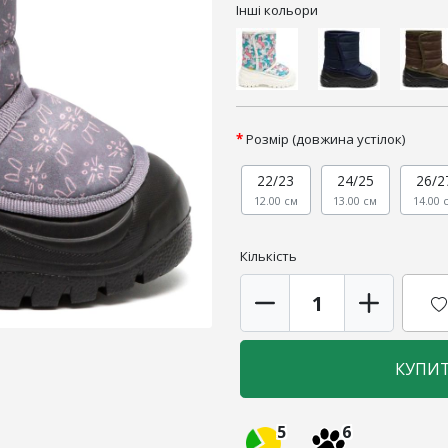
Інші кольори
Розмір (довжина устілок)
22/23
24/25
26/2
12.00 см
13.00 см
14.00 
Кількість
КУПИ
5
6