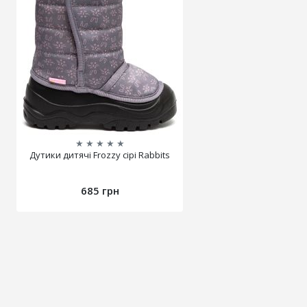
★
★
★
★
★
Дутики дитячі Frozzy сірі Rabbits
685 грн