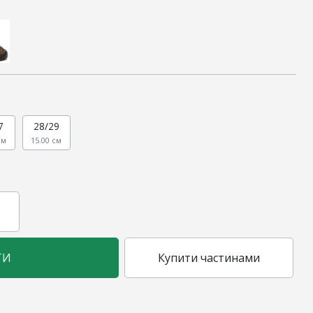
7
28/29
см
15.00 см
ТИ
Купити частинами