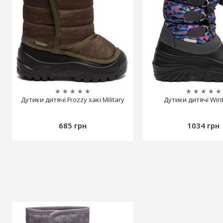
★
★
★
★
★
★
★
★
★
★
Дутики дитячі Frozzy хакі Military
Дутики дитячі Wint
685 грн
1034 грн