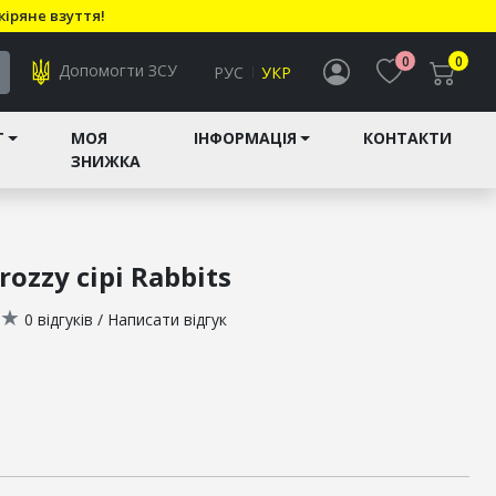
кіряне взуття!
0
0
Допомогти ЗСУ
РУС
УКР
T
МОЯ
ІНФОРМАЦІЯ
КОНТАКТИ
ЗНИЖКА
ozzy сірі Rabbits
★
0 відгуків
/
Написати відгук