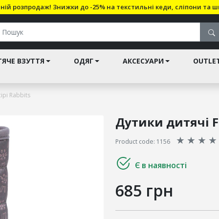
ній розпродаж! Знижки до -25% на текстильні кеди, сліпони та ш
ЯЧЕ ВЗУТТЯ
ОДЯГ
АКСЕСУАРИ
OUTLE
ірі Rabbits
Дутики дитячі Fr
★
★
★
★
Product code: 1156
Є в наявності
685 грн