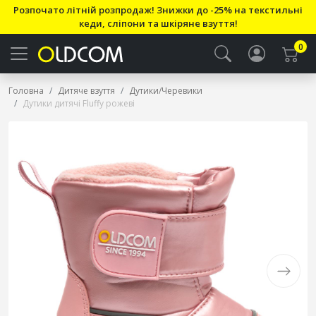
Розпочато літній розпродаж! Знижки до -25% на текстильні
кеди, сліпони та шкіряне взуття!
0
Головна
Дитяче взуття
Дутики/Черевики
Дутики дитячі Fluffy рожеві