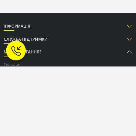
ІНФОРМАЦІЯ
СЛУЖБА ПІДТРИМКИ
МАЄТЕ ПИТАННЯ?
Телефон
+38 (050) 333-37-96
Графік роботи Call-центру
Пн-Пт: з 9:00 до 18:00
Сб-Нд: вихідний
СОЦІАЛЬНІ МЕРЕЖІ