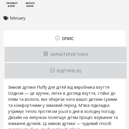
ПРИВАТ
МОНО
БАНК
БАНК
february
ОПИС
ХАРАКТЕРИСТИКИ
ВІДГУКІВ (0)
Зимові дутики Fluffy для дітей від виробника взуття
Олдком — це зручне, легке в догляді взуття, стійке до
плям та вологи, яке зберігає ноги вашої дитини сухими
та комфортними у зимовий період. М'яка підкладка
утримує тепло протягом усього дня в холодну погоду.
Дизайн на липучках полегшує дітям процес взування та
знімання дутиків. Ці зимові дутики — чудовий спосіб