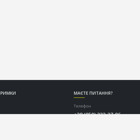
ТРИМКИ
МАЄТЕ ПИТАННЯ?
Телефон
+38 (050) 333-37-96
Графік роботи Call-центру
Пн-Пт: з 9:00 до 18:00
Сб-Нд: вихідний