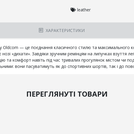
leather
ХАРАКТЕРИСТИКИ
енду Oldcom — це поєднання класичного стилю та максимального к
є нозі «дихати». Завдяки зручним ремінцям на липучках взуття ле
цію та комфорт навіть під час тривалих прогулянок містом чи по
ними: вони пасуватимуть як до спортивних шортів, так і до повс
ПЕРЕГЛЯНУТІ ТОВАРИ