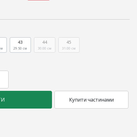
43
44
45
см
29.50 см
30.00 см
31.00 см
ТИ
Купити частинами