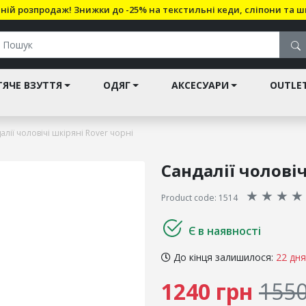
ній розпродаж! Знижки до -25% на текстильні кеди, сліпони та ш
ЯЧЕ ВЗУТТЯ
ОДЯГ
АКСЕСУАРИ
OUTLE
алії чоловічі шкіряні Rover чорні
Сандалії чоловіч
★
★
★
★
Product code: 1514
Є в наявності
До кінця залишилося:
22 дня
1240 грн
1550