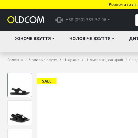
Розпочато літ
+38 (050) 333-37-96
ЖІНОЧЕ ВЗУТТЯ
ЧОЛОВІЧЕ ВЗУТТЯ
ДИТ
Головна
Чоловіче взуття
Шкіряне
Шльопанці, сандалії
Санд
SALE