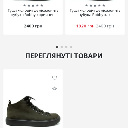
★
★
★
★
★
★
★
★
★
★
Туфлі чоловічі демісезонні з
Туфлі чоловічі демісезонні з
нубука Robby коричневі
нубука Robby хакі
2400 грн
1920 грн
2400 грн
ПЕРЕГЛЯНУТІ ТОВАРИ