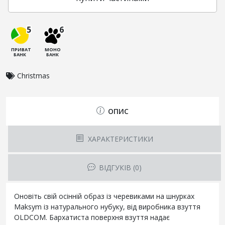
5
6
ПРИВАТ
МОНО
БАНК
БАНК
Christmas
ОПИС
ХАРАКТЕРИСТИКИ
ВІДГУКІВ (0)
Оновіть свій осінній образ із черевиками на шнурках
Maksym із натурального нубуку, від виробника взуття
OLDCOM. Бархатиста поверхня взуття надає