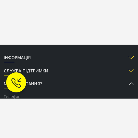
ІНФОРМАЦІЯ
СЛУЖБА ПІДТРИМКИ
МАЄТЕ ПИТАННЯ?
Телефон
+38 (050) 333-37-96
Графік роботи Call-центру
Пн-Пт: з 9:00 до 18:00
Сб-Нд: вихідний
СОЦІАЛЬНІ МЕРЕЖІ