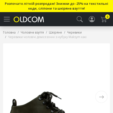
Розпочато літній розпродаж! Знижки до -25% на текстильні
кеди, сліпони та шкіряне взуття!
0
Головна
Чоловіче взуття
Шкіряне
Черевики
Черевики чоловічі демісезонні з нубуку Maksym хакі