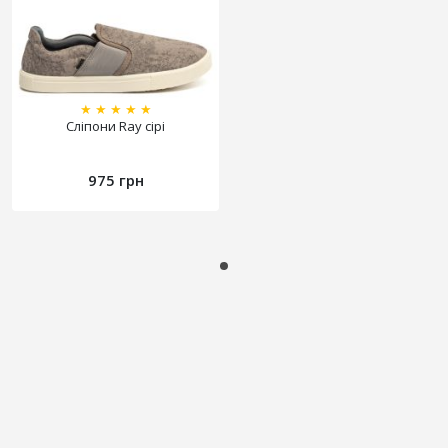
★
★
★
★
★
Сліпони Ray сірі
975 грн