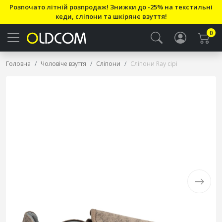
Розпочато літній розпродаж! Знижки до -25% на текстильні
кеди, сліпони та шкіряне взуття!
0
Головна
Чоловіче взуття
Сліпони
Сліпони Ray сірі