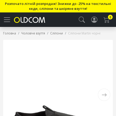
Розпочато літній розпродаж! Знижки до -25% на текстильні
кеди, сліпони та шкіряне взуття!
0
Головна
Чоловіче взуття
Сліпони
Сліпони Martin чорні