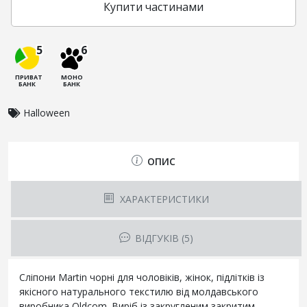
Купити частинами
5
6
ПРИВАТ
МОНО
БАНК
БАНК
Halloween
ОПИС
ХАРАКТЕРИСТИКИ
ВІДГУКІВ (5)
Сліпони Martin чорні для чоловіків, жінок, підлітків із
якісного натурального текстилю від молдавського
виробника Oldcom. Виріб із закругленим закритим