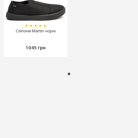
★
★
★
★
★
Сліпони Martin чорні
1045 грн