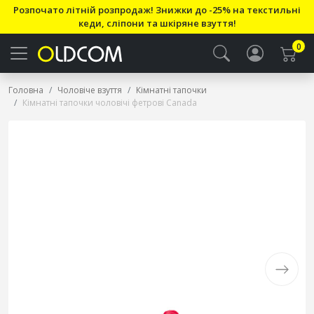
Розпочато літній розпродаж! Знижки до -25% на текстильні
кеди, сліпони та шкіряне взуття!
0
Головна
Чоловіче взуття
Кімнатні тапочки
Кімнатні тапочки чоловічі фетрові Canada