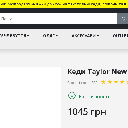
ній розпродаж! Знижки до -25% на текстильні кеди, сліпони та ш
ЯЧЕ ВЗУТТЯ
ОДЯГ
АКСЕСУАРИ
OUTLE
Кеди Taylor New
★
★
★
★
Product code: 832
Є в наявності
1045 грн