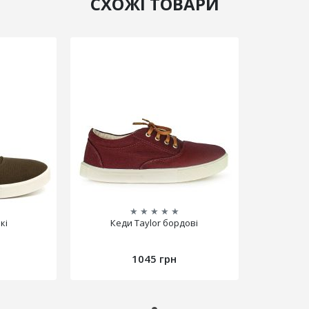
СХОЖІ ТОВАРИ
★
★
★
★
★
кі
Кеди Taylor бордові
1045 грн