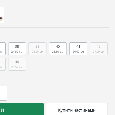
38
39
40
41
42
см
24.50 см
25.00 см
25.50 см
26.00 см
27.00 см
46
см
29.50 см
ТИ
Купити частинами