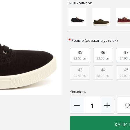
Інші кольори
Розмір (довжина устілок)
35
36
37
22.50 см
23.00 см
24.00 
43
44
45
27.50 см
28.00 см
29.00 
Кількість
КУПИ