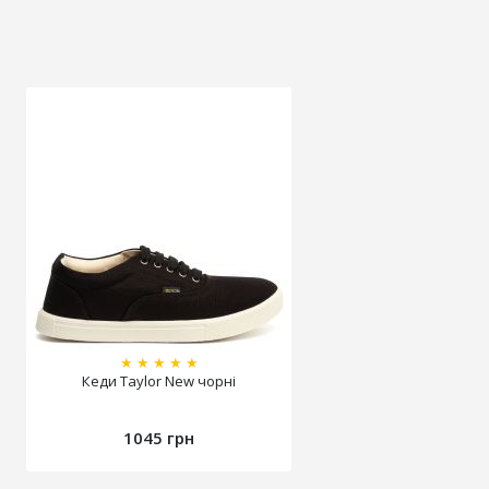
★
★
★
★
★
Кеди Taylor New чорні
1045 грн