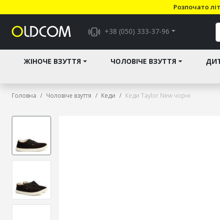
Розпочато літ
+38 (050) 333-37-96
ЖІНОЧЕ ВЗУТТЯ
ЧОЛОВІЧЕ ВЗУТТЯ
ДИТ
Головна
Чоловіче взуття
Кеди
Кеди Taylor New чорні