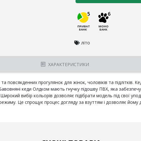
5
6
ПРИВАТ
МОНО
БАНК
БАНК
літо
ХАРАКТЕРИСТИКИ
 та повсякденних прогулянок для жінок, чоловіків та підлітків. К
. Бавовняні кеди Олдком мають гнучку підошву ПВХ, яка забезпечу
у. Широкий вибір кольорів дозволяє підібрати модель під свої уп
 режиму. Це спрощує процес догляду за взуттям і дозволяє йому 