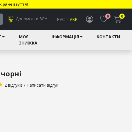
кіряне взуття!
0
0
Допомогти ЗСУ
РУС
УКР
T
МОЯ
ІНФОРМАЦІЯ
КОНТАКТИ
ЗНИЖКА
 чорні
★
2 відгуків
/
Написати відгук