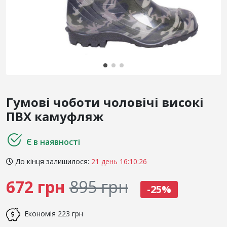
Гумові чоботи чоловічі високі
ПВХ камуфляж
Є в наявності
До кінця залишилося:
21 день 16:10:26
672 грн
895 грн
-25%
Економія
223 грн