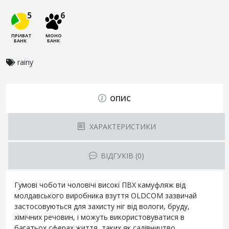
5
6
ПРИВАТ
МОНО
БАНК
БАНК
rainy
ОПИС
ХАРАКТЕРИСТИКИ
ВІДГУКІВ (0)
Гумові чоботи чоловічі високі ПВХ камуфляж від
молдавського виробника взуття OLDCOM зазвичай
застосовуються для захисту ніг від вологи, бруду,
хімічних речовин, і можуть використовуватися в
багатьох сферах життя, таких як садівництво,