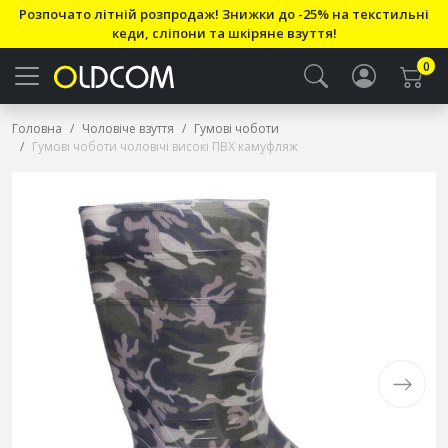
Розпочато літній розпродаж! Знижки до -25% на текстильні
кеди, сліпони та шкіряне взуття!
0
Головна
Чоловіче взуття
Гумові чоботи
Гумові чоботи чоловічі високі ПВХ камуфляж