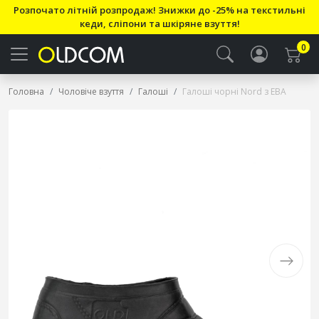
Розпочато літній розпродаж! Знижки до -25% на текстильні
кеди, сліпони та шкіряне взуття!
0
Головна
Чоловіче взуття
Галоші
Галоші чорні Nord з ЕВА