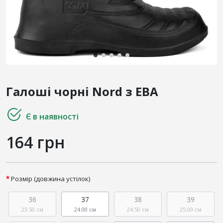
Галоші чорні Nord з ЕВА
Є в наявності
164 грн
Розмір (довжина устілок)
36
37
38
39
23.50 см
24.00 см
24.50 см
25.00 см