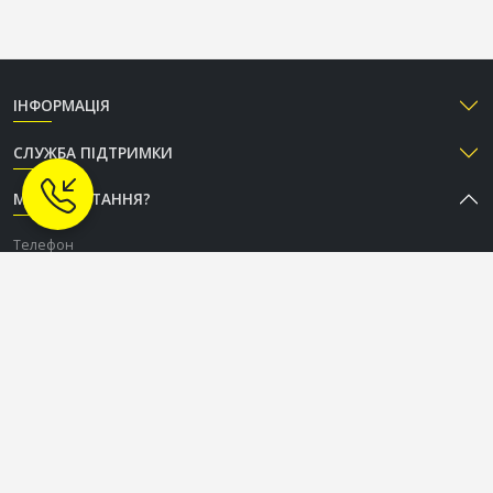
ІНФОРМАЦІЯ
СЛУЖБА ПІДТРИМКИ
МАЄТЕ ПИТАННЯ?
Телефон
+38 (050) 333-37-96
Графік роботи Call-центру
Пн-Пт: з 9:00 до 18:00
Сб-Нд: вихідний
СОЦІАЛЬНІ МЕРЕЖІ