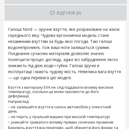
ВІДГУКІВ (0)
Галоші Nord — зручне взуття, яке розраховане на жінок
середнього віку. Чудова ергономічна модель стане
незамінним взуттям за будь-якої погоди. Такі галоші
водонепроникні, тож ваші ноги залишаться сухими.
Поєднання сучасних матеріалів дозволяє значно
полегшити процес догляду, адже всі забруднення легко
зникають під дією води і губки. Галоші зручні в
експлуатації і мають чудову якість. Невелика вага взуття
— ще одна перевага цієї моделі.
Взуття з матеріалу EVA не слід піддавати впливу високих
температур, оскільки це може призвести до його
деформації.
Наприклад:
– не залишайте взуття в салоні автомобіля у спекотний
день
– не періть у пральній машині при високій температурі
– уникайте тривалого впливу прямих сонячних променів
Бережіть взуття від перегріву, щоб зберегти його форму та