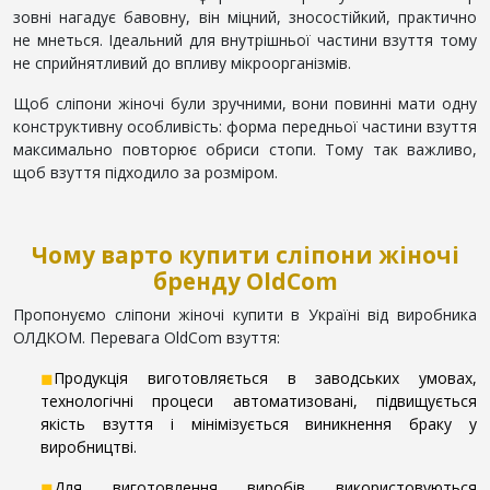
зовні нагадує бавовну, він міцний, зносостійкий, практично
не мнеться. Ідеальний для внутрішньої частини взуття тому
не сприйнятливий до впливу мікроорганізмів.
Щоб сліпони жіночі були зручними, вони повинні мати одну
конструктивну особливість: форма передньої частини взуття
максимально повторює обриси стопи. Тому так важливо,
щоб взуття підходило за розміром.
Чому варто купити сліпони жіночі
бренду OldCom
Пропонуємо сліпони жіночі купити в Україні від виробника
ОЛДКОМ. Перевага OldCom взуття:
◼
Продукція виготовляється в заводських умовах,
технологічні процеси автоматизовані, підвищується
якість взуття і мінімізується виникнення браку у
виробництві.
◼
Для виготовлення виробів використовуються