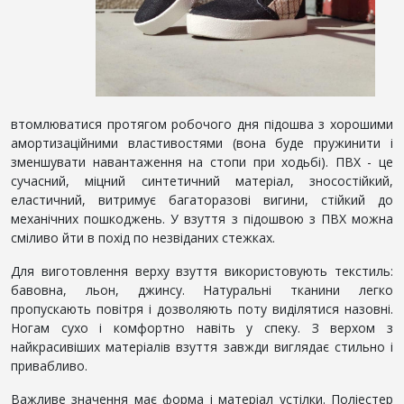
втомлюватися протягом робочого дня підошва з хорошими
амортизаційними властивостями (вона буде пружинити і
зменшувати навантаження на стопи при ходьбі). ПВХ - це
сучасний, міцний синтетичний матеріал, зносостійкий,
еластичний, витримує багаторазові вигини, стійкий до
механічних пошкоджень. У взуття з підошвою з ПВХ можна
сміливо йти в похід по незвіданих стежках.
Для виготовлення верху взуття використовують текстиль:
бавовна, льон, джинсу. Натуральні тканини легко
пропускають повітря і дозволяють поту виділятися назовні.
Ногам сухо і комфортно навіть у спеку. З верхом з
найкрасивіших матеріалів взуття завжди виглядає стильно і
привабливо.
Важливе значення має форма і матеріал устілки. Поліестер