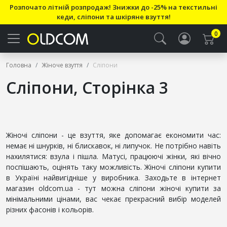
Розпочато літній розпродаж! Знижки до -25% на текстильні
кеди, сліпони та шкіряне взуття!
0
Головна
Жіноче взуття
Сліпони
Сліпони, Сторінка 3
Жіночі сліпони - це взуття, яке допомагає економити час:
немає ні шнурків, ні блискавок, ні липучок. Не потрібно навіть
нахилятися: взула і пішла. Матусі, працюючі жінки, які вічно
поспішають, оцінять таку можливість. Жіночі сліпони купити
в Україні найвигідніше у виробника. Заходьте в інтернет
магазин oldcom.ua - тут можна сліпони жіночі купити за
мінімальними цінами, вас чекає прекрасний вибір моделей
різних фасонів і кольорів.