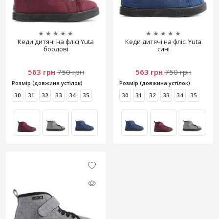
★
★
★
★
★
★
★
★
★
★
Кеди дитячі на флісі Yuta
Кеди дитячі на флісі Yuta
бордові
сині
563 грн
750 грн
563 грн
750 грн
Розмір (довжина устілок)
Розмір (довжина устілок)
30
31
32
33
34
35
30
31
32
33
34
35