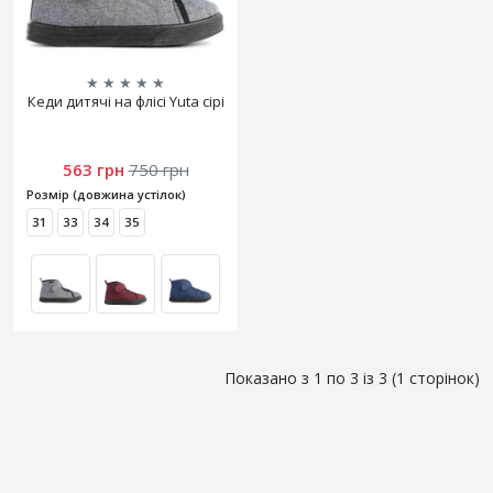
★
★
★
★
★
Кеди дитячі на флісі Yuta сірі
563 грн
750 грн
Розмір (довжина устілок)
31
33
34
35
Показано з 1 по 3 із 3 (1 сторінок)