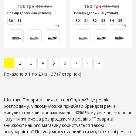
180 грн
415 грн
180 грн
415 грн
Розмір (довжина устілок)
Розмір (довжина устілок)
30
31
30
31
32
33
34
35
1
2
3
4
5
6
7
›
»
Показано з 1 по 20 із 137 (7 сторінок)
Що таке Товари зі знижкою від Олдком? Це розділ
розпродажу, у якому можна придбати брендові речі з
минулих колекцій зі знижками до -40%! Чому дитяче, чоловіче
і взуття жіноче за розпродажем з розділа "Товари зі
знижкою" нашого магазину користується такою
популярністю? Покупці можуть придбати модні і якісні речі за