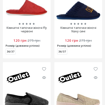
★
★
★
★
★
★
★
★
★
★
Кімнатні тапочки жіночі Fly
Кімнатні тапочки жіночі
червоні
Navy сині
120 грн
275 грн
120 грн
275 грн
Розмір (довжина устілок)
Розмір (довжина устілок)
36/37
36/37