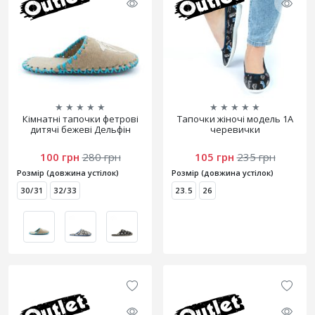
★
★
★
★
★
★
★
★
★
★
Кімнатні тапочки фетрові
Тапочки жіночі модель 1А
дитячі бежеві Дельфін
черевички
100 грн
280 грн
105 грн
235 грн
Розмір (довжина устілок)
Розмір (довжина устілок)
30/31
32/33
23.5
26