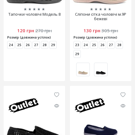
★
★
★
★
★
★
★
★
★
★
Тапочки чоловічі Модель 8
Сліпони сітка чоловічі м.9Р
бежеві
120 грн
270 грн
130 грн
305 грн
Розмір (довжина устілок)
Розмір (довжина устілок)
24
25
26
27
28
29
23
24
25
26
27
28
29