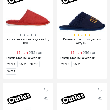
★
★
★
★
★
★
★
★
★
★
Кімнатні тапочки дитячі Fly
Кімнатні тапочки дитячі
червоні
Navy сині
115 грн
255 грн
115 грн
256 грн
Розмір (довжина устілок)
Розмір (довжина устілок)
28/29
30/31
32/33
28/29
30/31
34/35