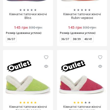
★
★
★
★
★
★
★
★
★
★
Кімнатні тапочки жіночі
Кімнатні тапочки жіночі
Bliss
Rubin червоні
145 грн
330 грн
145 грн
330 грн
Розмір (довжина устілок)
Розмір (довжина устілок)
36/37
36/37
38/39
40/41
★
★
★
★
★
★
★
★
★
★
Кімнатні тапочки жіночі
Кімнатні тапочки жіночі