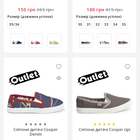
150 грн
365 грн
180 грн
415 грн
Розмір (довжина устілок)
Розмір (довжина устілок)
35/36
30
31
32
33
34
35
★
★
★
★
★
★
★
★
★
★
Сліпони дитячі Cooper
Сліпони дитячі Cooper сірі
Denim