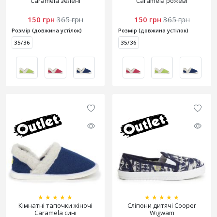
Caramela зелені
Caramela рожеві
150 грн
365 грн
150 грн
365 грн
Розмір (довжина устілок)
Розмір (довжина устілок)
35/36
35/36
★
★
★
★
★
★
★
★
★
★
Кімнатні тапочки жіночі
Сліпони дитячі Cooper
Caramela сині
Wigwam