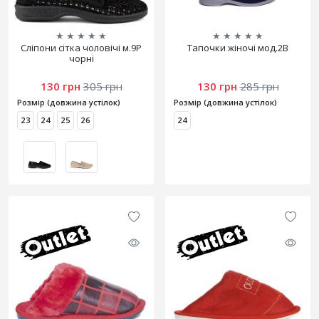
★
★
★
★
★
★
★
★
★
★
Сліпони сітка чоловічі м.9Р
Тапочки жіночі мод.2В
чорні
130 грн
305 грн
130 грн
285 грн
Розмір (довжина устілок)
Розмір (довжина устілок)
23
24
25
26
24