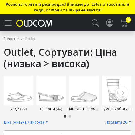
Розпочато літній розпродаж! Знижки до -25% на текстильні
кеди, сліпони та шкіряне взуття!
0
Головна
Outlet
Outlet, Сортувати: Ціна
(низька > висока)
Виберіть
підкатегорію
Кеди
(22)
Сліпони
(44)
Кімнатні тапочки
(18)
Гумові чоботи
(36
Ціна (низька > висока)
Показати 20