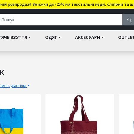
ній розпродаж! Знижки до -25% на текстильні кеди, сліпони та ш
ЯЧЕ ВЗУТТЯ
ОДЯГ
АКСЕСУАРИ
OUTLE
к
замовчуванням