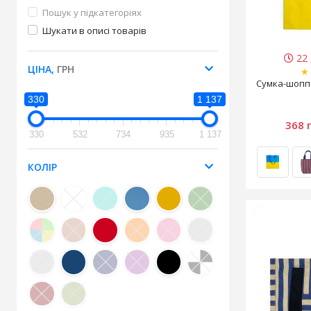
Пошук у підкатегоріях
Шукати в описі товарів
22 
ЦІНА,
ГРН
★
Cумка-шопп
330
1 137
368 
330
532
734
935
1 137
КОЛІР