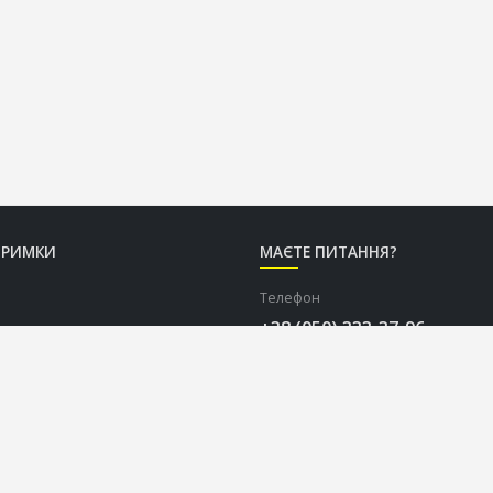
ТРИМКИ
МАЄТЕ ПИТАННЯ?
Телефон
+38 (050) 333-37-96
Графік роботи Call-центру
Пн-Пт: з 9:00 до 18:00
Сб-Нд: вихідний