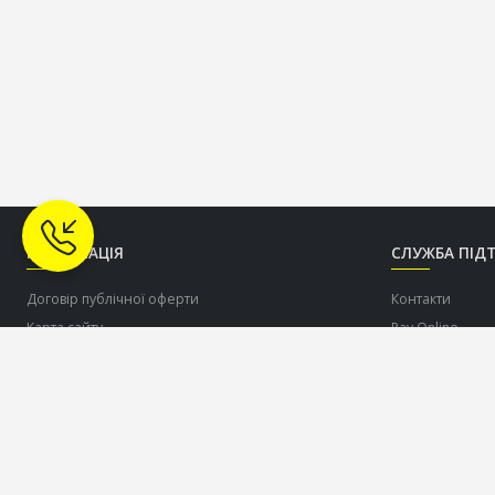
ІНФОРМАЦІЯ
СЛУЖБА ПІД
Договір публічної оферти
Контакти
Карта сайту
Pay Online
Про нас
Допомогти ЗСУ
Доставка
Оплата
Співпраця по дропшіппінгу c торговою маркою
OLDCOM
Повернення товару