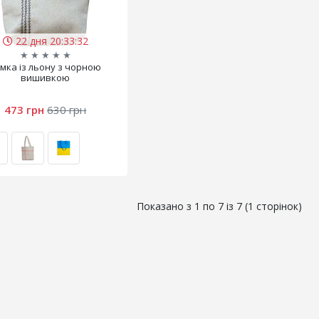
22 дня 20:33:32
★
★
★
★
★
мка із льону з чорною
вишивкою
473 грн
630 грн
Показано з 1 по 7 із 7 (1 сторінок)