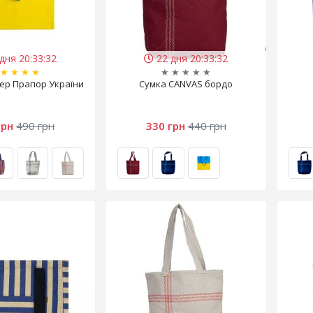
дня 20:33:32
22 дня 20:33:32
★
★
★
★
★
★
★
★
★
ер Прапор України
Сумка CANVAS бордо
грн
490 грн
330 грн
440 грн