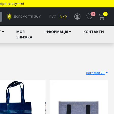
кіряне взуття!
0
0
Допомогти ЗСУ
РУС
УКР
T
МОЯ
ІНФОРМАЦІЯ
КОНТАКТИ
ЗНИЖКА
Показати 20