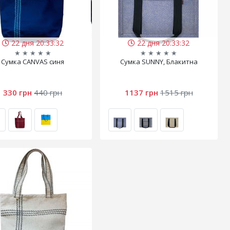
22 дня 20:33:32
22 дня 20:33:32
★
★
★
★
★
★
★
★
★
★
Сумка CANVAS синя
Сумка SUNNY, Блакитна
330 грн
440 грн
1137 грн
1515 грн