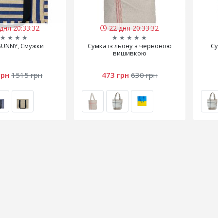
дня 20:33:32
22 дня 20:33:32
★
★
★
★
★
★
★
★
★
SUNNY, Смужки
Сумка із льону з червоною
Су
вишивкою
грн
1515 грн
473 грн
630 грн