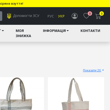
кіряне взуття!
0
0
Допомогти ЗСУ
РУС
УКР
T
МОЯ
ІНФОРМАЦІЯ
КОНТАКТИ
ЗНИЖКА
Показати 20