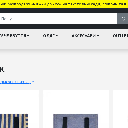
ній розпродаж! Знижки до -25% на текстильні кеди, сліпони та ш
ЯЧЕ ВЗУТТЯ
ОДЯГ
АКСЕСУАРИ
OUTLE
к
 (висока > низька)