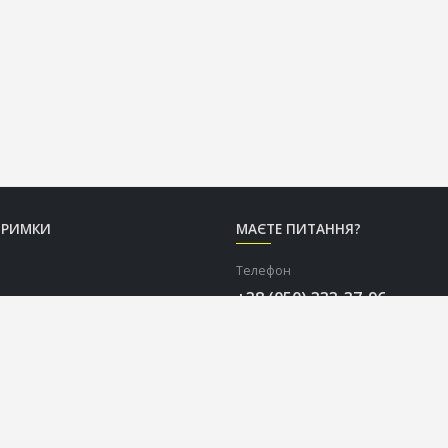
ТРИМКИ
МАЄТЕ ПИТАННЯ?
Телефон
+38 (050) 333-37-96
Графік роботи Call-центру
Пн-Пт: з 9:00 до 18:00
Сб-Нд: вихідний