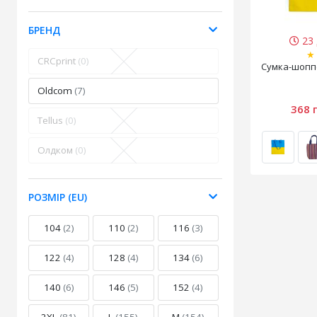
БРЕНД
23 
★
CRCprint
(0)
Cумка-шопп
Oldcom
(7)
368 
Tellus
(0)
Олдком
(0)
РОЗМІР (EU)
104
(2)
110
(2)
116
(3)
122
(4)
128
(4)
134
(6)
140
(6)
146
(5)
152
(4)