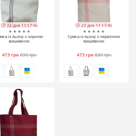
23 дня 11:17:45
23 дня 11:17:45
★
★
★
★
★
★
★
★
★
★
мка із льону з чорною
Сумка із льону з червоною
вишивкою
вишивкою
473 грн
630 грн
473 грн
630 грн