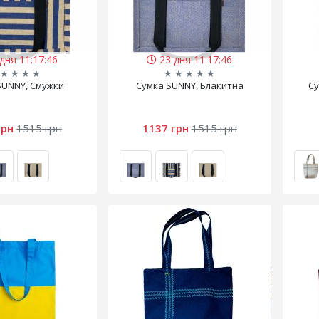
дня 11:17:45
23 дня 11:17:45
★
★
★
★
★
★
★
★
★
SUNNY, Смужки
Сумка SUNNY, Блакитна
Су
грн
1515 грн
1137 грн
1515 грн