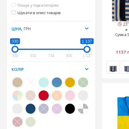
Пошук у підкатегоріях
Шукати в описі товарів
23 
ЦІНА,
ГРН
★
Сумка 
330
1 137
1137 
330
532
734
935
1 137
КОЛІР