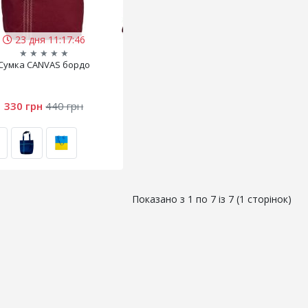
23 дня 11:17:45
★
★
★
★
★
Сумка CANVAS бордо
330 грн
440 грн
Показано з 1 по 7 із 7 (1 сторінок)