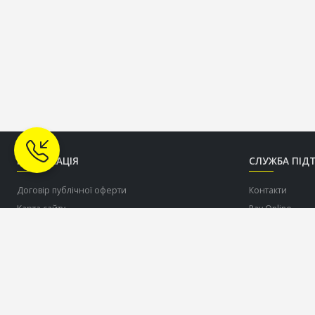
ІНФОРМАЦІЯ
СЛУЖБА ПІД
Договір публічної оферти
Контакти
Карта сайту
Pay Online
Про нас
Допомогти ЗСУ
Доставка
Оплата
Співпраця по дропшіппінгу c торговою маркою
OLDCOM
Повернення товару