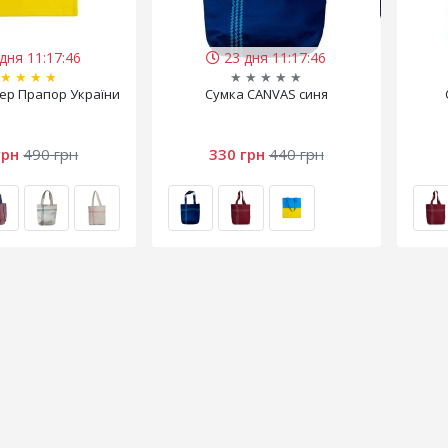
дня 11:17:45
23 дня 11:17:45
★
★
★
★
★
★
★
★
★
ер Прапор України
Сумка CANVAS синя
грн
490 грн
330 грн
440 грн