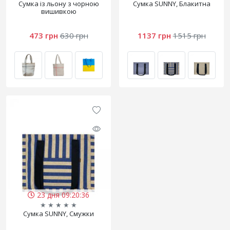
Сумка із льону з чорною
Сумка SUNNY, Блакитна
вишивкою
473 грн
630 грн
1137 грн
1515 грн
23 дня 09:20:36
★
★
★
★
★
Сумка SUNNY, Смужки