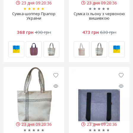
23 дня 09:20:36
23 дня 09:20:36
★
★
★
★
★
★
★
★
★
★
Cумка-шоппер Прапор
Сумка із льону з червоною
України
вишивкою
368 грн
490 грн
473 грн
630 грн
23 дня 09:20:36
23 дня 09:20:36
★
★
★
★
★
★
★
★
★
★