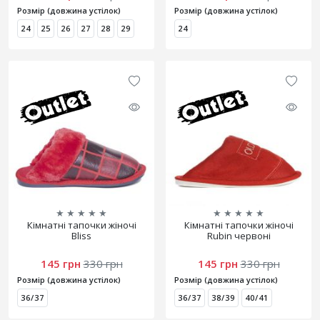
Розмір (довжина устілок)
Розмір (довжина устілок)
24
25
26
27
28
29
24
★
★
★
★
★
★
★
★
★
★
Кімнатні тапочки жіночі
Кімнатні тапочки жіночі
Bliss
Rubin червоні
145 грн
330 грн
145 грн
330 грн
Розмір (довжина устілок)
Розмір (довжина устілок)
36/37
36/37
38/39
40/41