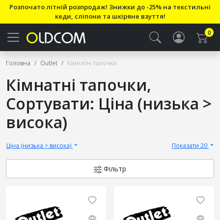
Розпочато літній розпродаж! Знижки до -25% на текстильні
кеди, сліпони та шкіряне взуття!
0
Головна
Outlet
Кімнатні тапочки
Кімнатні тапочки,
Сортувати: Ціна (низька >
висока)
Ціна (низька > висока)
Показати 20
Фільтр