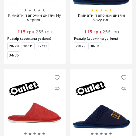
★
★
★
★
★
★
★
★
★
★
Кімнатні тапочки дитячі Fly
Кімнатні тапочки дитячі
червоні
Navy сині
115 грн
255 грн
115 грн
256 грн
Розмір (довжина устілок)
Розмір (довжина устілок)
28/29
30/31
32/33
28/29
30/31
34/35
★
★
★
★
★
★
★
★
★
★