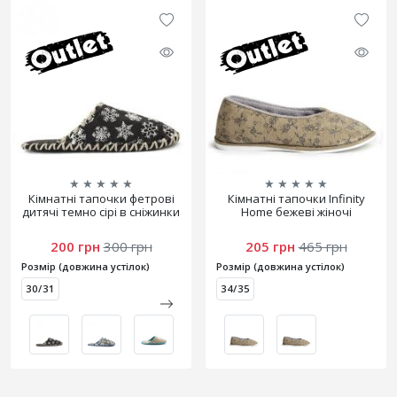
★
★
★
★
★
★
★
★
★
★
Кімнатні тапочки фетрові
Кімнатні тапочки Infinity
дитячі темно сірі в сніжинки
Home бежеві жіночі
200 грн
300 грн
205 грн
465 грн
Розмір (довжина устілок)
Розмір (довжина устілок)
30/31
34/35