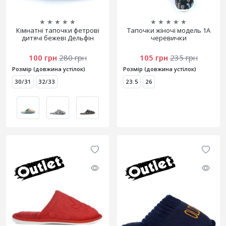
★
★
★
★
★
★
★
★
★
★
Кімнатні тапочки фетрові
Тапочки жіночі модель 1А
дитячі бежеві Дельфін
черевички
100 грн
280 грн
105 грн
235 грн
Розмір (довжина устілок)
Розмір (довжина устілок)
30/31
32/33
23.5
26