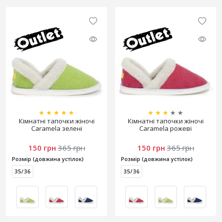
★
★
★
★
★
★
★
★
★
★
Кімнатні тапочки жіночі
Кімнатні тапочки жіночі
Caramela зелені
Caramela рожеві
150 грн
365 грн
150 грн
365 грн
Розмір (довжина устілок)
Розмір (довжина устілок)
35/36
35/36