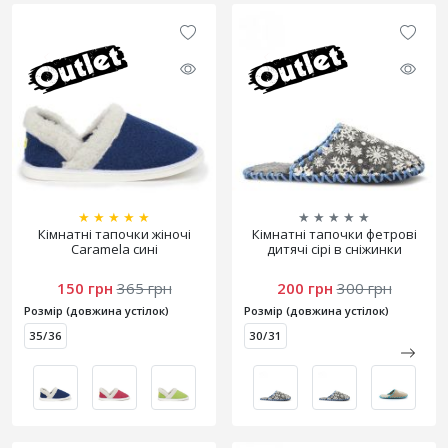
★
★
★
★
★
★
★
★
★
★
Кімнатні тапочки жіночі
Кімнатні тапочки фетрові
Caramela сині
дитячі сірі в сніжинки
150 грн
365 грн
200 грн
300 грн
Розмір (довжина устілок)
Розмір (довжина устілок)
35/36
30/31