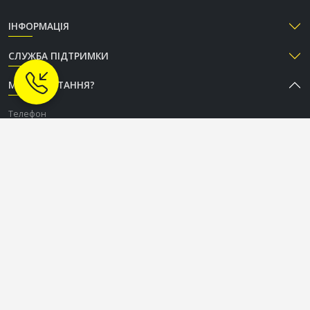
ІНФОРМАЦІЯ
СЛУЖБА ПІДТРИМКИ
МАЄТЕ ПИТАННЯ?
Телефон
+38 (050) 333-37-96
Графік роботи Call-центру
Пн-Пт: з 9:00 до 18:00
Сб-Нд: вихідний
СОЦІАЛЬНІ МЕРЕЖІ