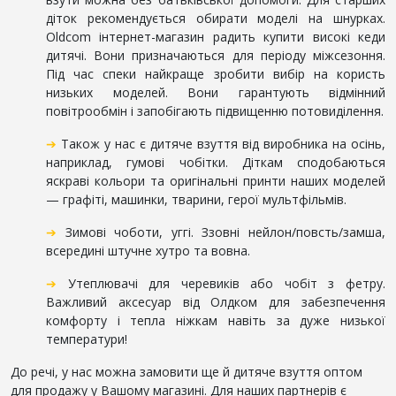
діток рекомендується обирати моделі на шнурках.
Oldcom інтернет-магазин радить купити високі кеди
дитячі. Вони призначаються для періоду міжсезоння.
Під час спеки найкраще зробити вибір на користь
низьких моделей. Вони гарантують відмінний
повітрообмін і запобігають підвищенню потовиділення.
➔
Також у нас є дитяче взуття від виробника на осінь,
наприклад, гумові чобітки. Діткам сподобаються
яскраві кольори та оригінальні принти наших моделей
— графіті, машинки, тварини, герої мультфільмів.
➔
Зимові чоботи, уггі. Ззовні нейлон/повсть/замша,
всередині штучне хутро та вовна.
➔
Утеплювачі для черевиків або чобіт з фетру.
Важливий аксесуар від Олдком для забезпечення
комфорту і тепла ніжкам навіть за дуже низької
температури!
До речі, у нас можна замовити ще й дитяче взуття оптом
для продажу у Вашому магазині. Для наших партнерів є