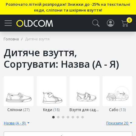
Розпочато літній розпродаж! Знижки до -25% на текстильні
кеди, сліпони та шкіряне взуття!
0
Головна
Дитяче взуття
Дитяче взуття,
Сортувати: Назва (А - Я)
Виберіть
підкатегорію
Сліпони
(27)
Кеди
(18)
Взуття для садків
(27)
Сабо
(13)
Назва (А - Я)
Показати 20