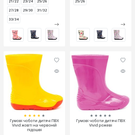
21/22
23/24
25/26
25/26
27/28
29/30
31/32
33/34
★
★
★
★
★
★
★
★
★
★
Гумові чоботи дитячі ПВХ
Гумові чоботи дитячі ПВХ
Vivid жовті на червоній
Vivid рожеві
підошві