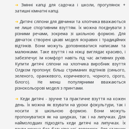
➔
Змінні капці для садочка і школи, прогулянок +
затишні кімнатні капці.
➔
Дитячі сліпони для дівчинки та хлопчика вважаються
не лише спортивним взуттям. Їх можна поєднувати з
різними речами, зокрема зі шкільною формою. Для
дівчаток створені цікаві моделі яскравих і традиційних
відтінків. Вони можуть доповнюватися написами та
малюнками. Таке взуття і на ніжці виглядає красиво, і
забезпечує їм комфорт навіть під час активних рухів.
Купити дитячі сліпони на хлопчика виробник взуття
Олдком пропонує більш стриманих відтінків (синього,
зеленого, оранжевого, коричневого, чорного, сірого,
білого). Не менш популярними вважаються
різнокольорові моделі з принтами.
➔
Кеди дитячі - зручне та практичне взуття на кожен
день. Їх можна як взувати на уроки фізкультури, так і
носити зі шкільною формою. Вони можуть
пропонуватися як на шнурках, так і на липучках. Для
наймолодших підходять кеди дитячі на липучках. Їх
взути можна без батьківської допомоги. Для старших