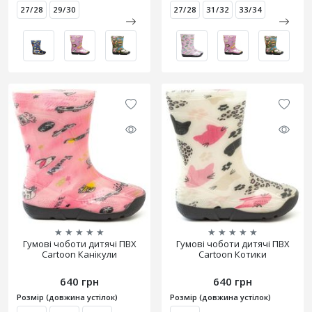
27/28
29/30
27/28
31/32
33/34
★
★
★
★
★
★
★
★
★
★
Гумові чоботи дитячі ПВХ
Гумові чоботи дитячі ПВХ
Cartoon Канікули
Cartoon Котики
640 грн
640 грн
Розмір (довжина устілок)
Розмір (довжина устілок)