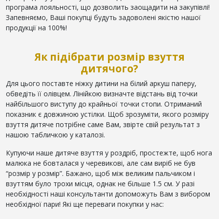
програма лояльності, що дозволить заощадити на закупівлі!
Запевняємо, Ваші покупці будуть задоволені якістю нашої
продукції на 100%!
Як підібрати розмір взуття
дитячого?
Для цього поставте ніжку дитини на білий аркуш паперу,
обведіть її олівцем. Лінійкою визначте відстань від точки
найбільшого виступу до крайньої точки стопи. Отриманий
показник є довжиною устілки. Щоб зрозуміти, якого розміру
взуття дитяче потрібне саме Вам, звірте свій результат з
нашою табличкою у каталозі.
Купуючи наше дитяче взуття у роздріб, простежте, щоб нога
малюка не бовталася у черевикові, але сам виріб не був
“розмір у розмір”. Бажано, щоб між великим пальчиком і
взуттям було трохи місця, однак не більше 1.5 см. У разі
необхідності наші консультанти допоможуть Вам з вибором
необхідної пари! Які ще переваги покупки у нас: