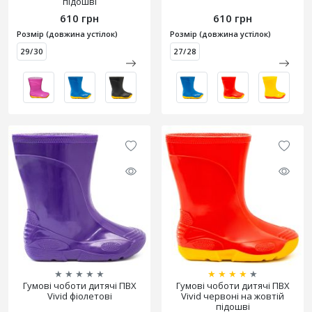
підошві
610 грн
610 грн
Розмір (довжина устілок)
Розмір (довжина устілок)
29/30
27/28
★
★
★
★
★
★
★
★
★
★
Гумові чоботи дитячі ПВХ
Гумові чоботи дитячі ПВХ
Vivid фіолетові
Vivid червоні на жовтій
підошві