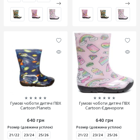
★
★
★
★
★
★
★
★
★
★
Гумові чоботи дитячі ПВХ
Гумові чоботи дитячі ПВХ
Cartoon Planets
Cartoon Єдинороги
640 грн
640 грн
Розмір (довжина устілок)
Розмір (довжина устілок)
21/22
23/24
25/26
21/22
23/24
25/26