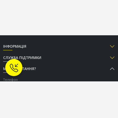
ІНФОРМАЦІЯ
СЛУЖБА ПІДТРИМКИ
МАЄТЕ ПИТАННЯ?
Телефон
+38 (050) 333-37-96
Графік роботи Call-центру
Пн-Пт: з 9:00 до 18:00
Сб-Нд: вихідний
СОЦІАЛЬНІ МЕРЕЖІ