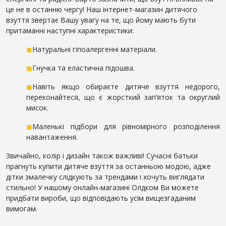
це не в останню чергу! Наш інтернет-магазин дитячого
взуття звертає Вашу увагу на те, що йому мають бути
притаманні наступні характеристики:
◼
Натуральні гіпоалергенні матеріали.
◼
Гнучка та еластична підошва.
◼
Навіть якщо обираєте дитяче взуття недорого,
переконайтеся, що є жорсткий зап’яток та округлий
мисок.
◼
Маленькі підбори для рівномірного розподілення
навантаження.
Звичайно, колір і дизайн також важливі! Сучасні батьки
прагнуть купити дитяче взуття за останньою модою, адже
дітки змалечку слідкують за трендами і хочуть виглядати
стильно! У нашому онлайн-магазині Олдком Ви можете
придбати вироби, що відповідають усім вищезгаданим
вимогам.