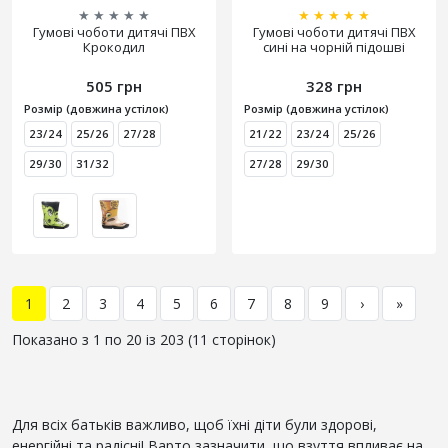
★
★
★
★
★
★
★
★
★
★
Гумові чоботи дитячі ПВХ
Гумові чоботи дитячі ПВХ
Крокодил
сині на чорній підошві
505 грн
328 грн
Розмір (довжина устілок)
Розмір (довжина устілок)
23/24
25/26
27/28
21/22
23/24
25/26
29/30
31/32
27/28
29/30
1
2
3
4
5
6
7
8
9
›
»
Показано з 1 по 20 із 203 (11 сторінок)
Для всіх батьків важливо, щоб їхні діти були здорові,
енергійні та радісні! Варто зазначити, що взуття впливає на