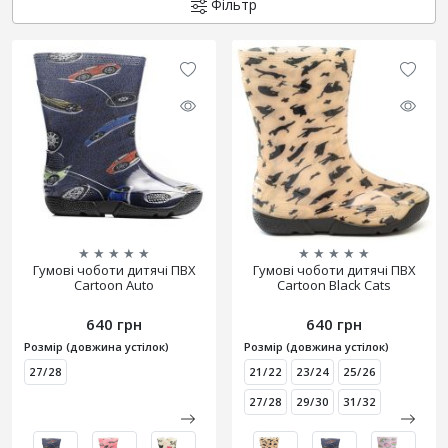
Фільтр
★
★
★
★
★
★
★
★
★
★
Гумові чоботи дитячі ПВХ
Гумові чоботи дитячі ПВХ
Cartoon Auto
Cartoon Black Cats
640 грн
640 грн
Розмір (довжина устілок)
Розмір (довжина устілок)
27/28
21/22
23/24
25/26
27/28
29/30
31/32