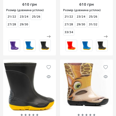
610 грн
610 грн
Розмір (довжина устілок)
Розмір (довжина устілок)
21/22
23/24
25/26
21/22
23/24
25/26
27/28
29/30
27/28
29/30
31/32
33/34
★
★
★
★
★
★
★
★
★
★