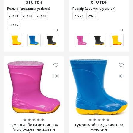
610 грн
610 грн
Розмір (довжина устілок)
Розмір (довжина устілок)
23/24
27/28
29/30
27/28
29/30
31/32
★
★
★
★
★
★
★
★
★
★
Гумові чоботи дитячі ПВХ
Гумові чоботи дитячі ПВХ
Vivid рожеві на жовтій
Vivid сині