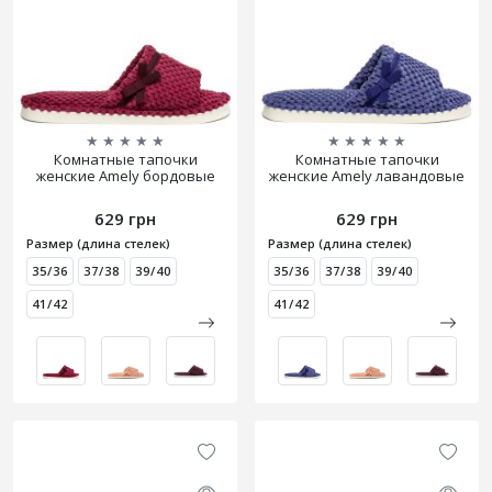
★
★
★
★
★
★
★
★
★
★
Комнатные тапочки
Комнатные тапочки
женские Amely бордовые
женские Amely лавандовые
629 грн
629 грн
Размер (длина стелек)
Размер (длина стелек)
35/36
37/38
39/40
35/36
37/38
39/40
41/42
41/42