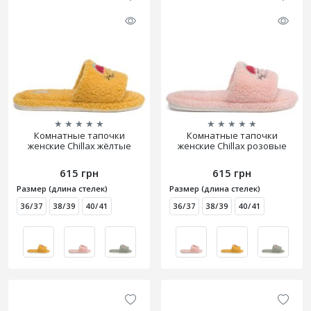
★
★
★
★
★
★
★
★
★
★
Комнатные тапочки
Комнатные тапочки
женские Chillax жёлтые
женские Chillax розовые
615 грн
615 грн
Размер (длина стелек)
Размер (длина стелек)
36/37
38/39
40/41
36/37
38/39
40/41