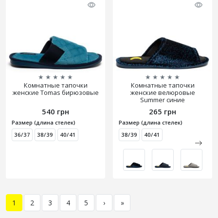
★
★
★
★
★
★
★
★
★
★
Комнатные тапочки
Комнатные тапочки
женские Tomas бирюзовые
женские велюровые
Summer синие
540 грн
265 грн
Размер (длина стелек)
Размер (длина стелек)
36/37
38/39
40/41
38/39
40/41
1
2
3
4
5
›
»