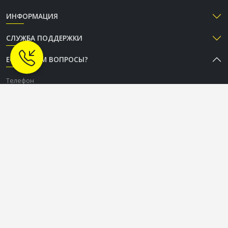
ИНФОРМАЦИЯ
СЛУЖБА ПОДДЕРЖКИ
ЕСТЬ К НАМ ВОПРОСЫ?
Телефон
+38 (050) 333-37-96
График работы CALL-центра
Пн-Пт: c 9:00 до 18:00
Сб-Вс: выходной
СОЦИАЛЬНЫЕ СЕТИ
OLDCOM.UA © 2015-2026