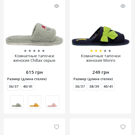
★
★
★
★
★
★
★
★
★
★
Комнатные тапочки
Комнатные тапочки
женские Chillax серые
женские Monro
615 грн
249 грн
Размер (длина стелек)
Размер (длина стелек)
36/37
40/41
36/37
38/39
40/41