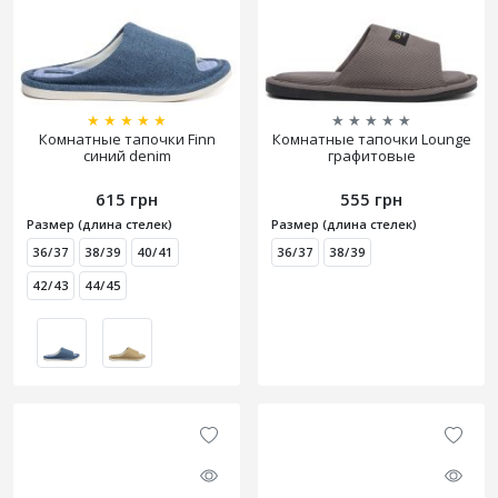
★
★
★
★
★
★
★
★
★
★
Комнатные тапочки Finn
Комнатные тапочки Lounge
синий denim
графитовые
615 грн
555 грн
Размер (длина стелек)
Размер (длина стелек)
36/37
38/39
40/41
36/37
38/39
42/43
44/45