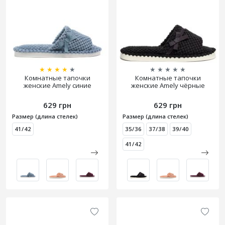
★
★
★
★
★
★
★
★
★
★
Комнатные тапочки
Комнатные тапочки
женские Amely синие
женские Amely чёрные
629 грн
629 грн
Размер (длина стелек)
Размер (длина стелек)
41/42
35/36
37/38
39/40
41/42