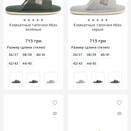
★
★
★
★
★
★
★
★
★
★
Комнатные тапочки Atlas
Комнатные тапочки Atlas
зелёные
серые
715 грн
715 грн
Размер (длина стелек)
Размер (длина стелек)
36/37
38/39
40/41
36/37
38/39
40/41
42/43
44/45
42/43
44/45