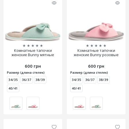
★
★
★
★
★
★
★
★
★
★
Комнатные тапочки
Комнатные тапочки
женские Bunny мятные
женские Bunny розовые
600 грн
600 грн
Размер (длина стелек)
Размер (длина стелек)
34/35
36/37
38/39
34/35
36/37
38/39
40/41
40/41