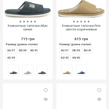
★
★
★
★
★
★
★
★
★
★
Комнатные тапочки Atlas
Комнатные тапочки Finn
синие
светло-коричневые
715 грн
615 грн
Размер (длина стелек)
Размер (длина стелек)
36/37
38/39
40/41
36/37
38/39
40/41
42/43
42/43
44/45