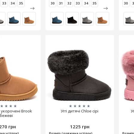
33
34
35
30
31
32
33
34
35
30
★
★
★
★
★
★
★
★
★
і укорочені Brook
Уггі дитячі Chloe сірі
У
бежеві
270 грн
1225 грн
на устілок)
Розмір (довжина устілок)
Розмір