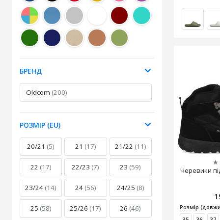
БРЕНД
Oldcom
(200)
РОЗМІР (EU)
20/21
(5)
21
(17)
21/22
(11)
★
22
(17)
22/23
(7)
23
(59)
Черевики під
23/24
(14)
24
(56)
24/25
(8)
1
Розмір (довжи
25
(58)
25/26
(17)
26
(46)
35
36
37