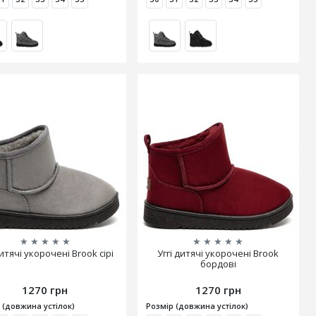
★
★
★
★
★
★
★
★
★
★
дитячі укорочені Brook сірі
Уггі дитячі укорочені Brook
бордові
1270 грн
1270 грн
 (довжина устілок)
Розмір (довжина устілок)