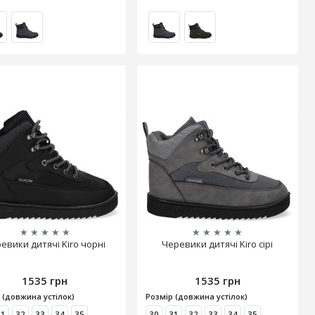
★
★
★
★
★
★
★
★
★
★
евики дитячі Kiro чорні
Черевики дитячі Kiro сірі
1535 грн
1535 грн
 (довжина устілок)
Розмір (довжина устілок)
31
32
33
34
35
30
31
32
33
34
35