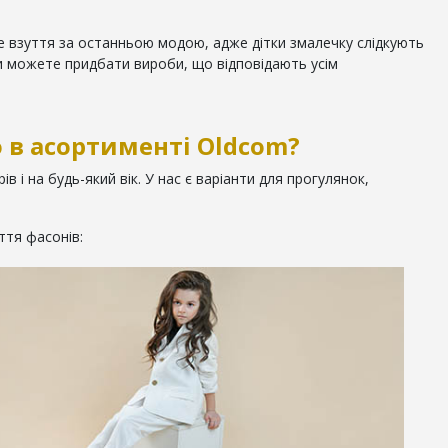
че взуття за останньою модою, адже дітки змалечку слідкують
и можете придбати вироби, що відповідають усім
 в асортименті Oldcom?
в і на будь-який вік. У нас є варіанти для прогулянок,
ття фасонів: