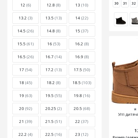
30
31
32
12
(6)
12.8
(8)
13
(10)
13.2
(3)
13.5
(13)
14
(22)
14.5
(26)
14.8
(8)
15
(37)
15.5
(61)
16
(53)
16.2
(8)
16.5
(26)
16.7
(14)
16.9
(8)
17
(54)
17.2
(13)
17.5
(50)
18
(45)
18.2
(8)
18.5
(103)
19
(63)
19.5
(55)
19.8
(16)
20
(92)
20.25
(2)
20.5
(68)
★
Уггі дитяч
21
(39)
21.5
(51)
22
(37)
1
22.2
(4)
22.5
(16)
23
(12)
Розмір (довжи