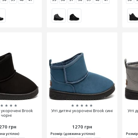
★
★
★
★
★
★
★
★
★
і укорочені Brook
Уггі дитячі укорочені Brook сині
Уггі 
чорні
270 грн
1270 грн
на устілок)
Розмір (довжина устілок)
Розмір