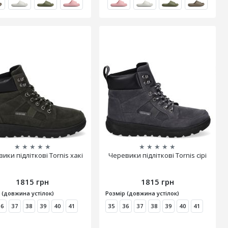
★
★
★
★
★
★
★
★
★
★
ики підліткові Tornis хакі
Черевики підліткові Tornis сірі
1815 грн
1815 грн
 (довжина устілок)
Розмір (довжина устілок)
36
37
38
39
40
41
35
36
37
38
39
40
41