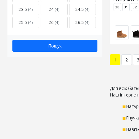
30
31
32
23.5
(4)
24
(4)
24.5
(4)
25.5
(4)
26
(4)
26.5
(4)
Пошук
1
2
Для всіх бать
Наш інтернет
◼
Натур
◼
Гнучк
◼
Навіт