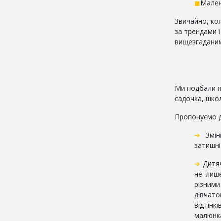
◼
Мален
Звичайно, кол
за трендами 
вищезгадани
Ми подбали пр
садочка, шко
Пропонуємо д
➔
Змінн
затишні 
➔
Дитяч
не лиш
різним
дівчато
відтін
малюнка