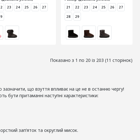
22
23
24
25
26
27
21
22
23
24
25
26
27
29
28
29
Показано з 1 по 20 із 203 (11 сторінок)
рто зазначити, що взуття впливає на це не в останню чергу!
ють бути притаманні наступні характеристики:
орсткий зап’яток та округлий мисок.