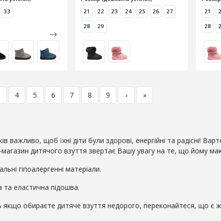
33
21
22
23
24
25
26
27
21
28
29
28
3
4
5
6
7
8
9
›
»
ків важливо, щоб їхні діти були здорові, енергійні та радісні! Ва
-магазин дитячого взуття звертає Вашу увагу на те, що йому ма
альні гіпоалергенні матеріали.
а та еластична підошва.
ь якщо обираєте дитяче взуття недорого, переконайтеся, що є ж