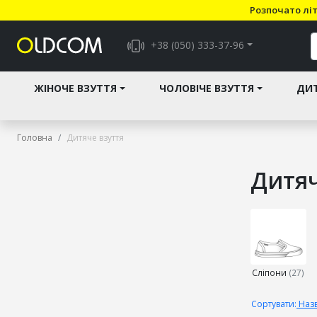
Розпочато літ
+38 (050) 333-37-96
ЖІНОЧЕ ВЗУТТЯ
ЧОЛОВІЧЕ ВЗУТТЯ
ДИТ
Головна
Дитяче взуття
Дитяч
Виберіть
підкатего
Сліпони
(27)
Сортувати:
Назв