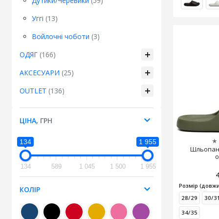
Дутики/Черевики
(59)
Уггі
(13)
Войлочні чоботи
(3)
ОДЯГ
(166)
АКСЕСУАРИ
(25)
OUTLET
(136)
ЦІНА,
ГРН
★
134
1 955
Шльопанц
о
134
589
1 045
1 500
1 955
Розмір (довжи
КОЛІР
28/29
30/3
34/35