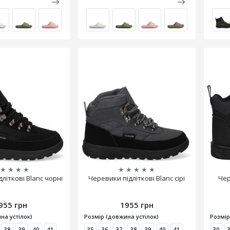
★
★
★
★
★
★
★
★
★
літкові Blanc чорні
Черевики підліткові Blanc сірі
Чер
955 грн
1955 грн
на устілок)
Розмір (довжина устілок)
Розмір
38
39
40
41
35
36
37
38
39
40
41
30