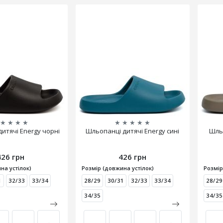
★
★
★
★
★
★
★
★
★
итячі Energy чорні
Шльопанці дитячі Energy сині
Шльо
426 грн
426 грн
на устілок)
Розмір (довжина устілок)
Розмір
1
32/33
33/34
28/29
30/31
32/33
33/34
28/29
34/35
34/35