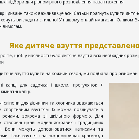
ькі підбори для рівномірного розподілення навантаження.
ір і дизайн також важливі! Сучасні батьки прагнуть купити дитя
і хочуть виглядати стильно! У нашому онлайн-магазині Олдком В
м вимогам.
Яке дитяче взуття представлено
о те, щоб у наявності було дитяче взуття всіх необхідних розмірі
ли.
итяче взуття купити на кожний сезон, ми подбали про різномані
і капці для садочка і школи, прогулянок +
кімнатні капці.
і сліпони для дівчинки та хлопчика вважаються
е спортивним взуттям. Їх можна поєднувати з
и речами, зокрема зі шкільною формою. Для
к створені цікаві моделі яскравих і традиційних
ків. Вони можуть доповнюватися написами та
ми. Таке взуття і на ніжці виглядає красиво, і