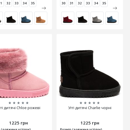
31
32
33
34
35
30
31
32
33
34
35
★
★
★
★
★
★
★
★
★
★
ггі дитячі Chloe рожеві
Уггі дитячі Charlie чорні
1225 грн
1225 грн
 (довжина устілок)
Розмір (довжина устілок)