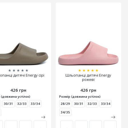
★
★
★
★
★
★
★
★
★
★
панці дитячі Energy сірі
Шльопанці дитячі Energy
рожеві
426 грн
426 грн
 (довжина устілок)
Розмір (довжина устілок)
30/31
32/33
33/34
28/29
30/31
32/33
33/34
34/35