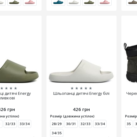
★
★
★
★
★
★
★
★
★
і дитячі Energy
Шльопанці дитячі Energy білі
Черев
ливкові
426 грн
426 грн
на устілок)
Розмір (довжина устілок)
Розмір
1
32/33
33/34
28/29
30/31
32/33
33/34
35
34/35