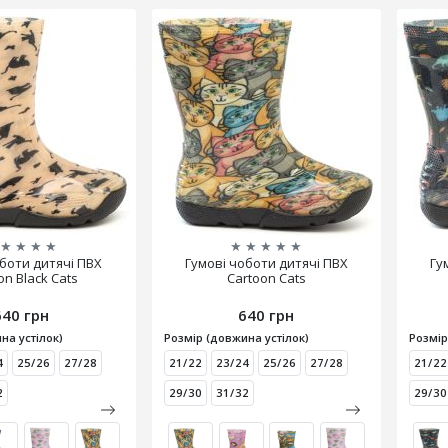
★
★
★
★
★
★
★
★
★
оботи дитячі ПВХ
Гумові чоботи дитячі ПВХ
Гу
on Black Cats
Cartoon Cats
640 грн
640 грн
на устілок)
Розмір (довжина устілок)
Розмір
4
25/26
27/28
21/22
23/24
25/26
27/28
21/22
2
29/30
31/32
29/30