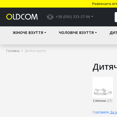
Розпочато літ
+38 (050) 333-37-96
ЖІНОЧЕ ВЗУТТЯ
ЧОЛОВІЧЕ ВЗУТТЯ
ДИТ
Головна
Дитяче взуття
Дитяч
Виберіть
підкатего
Сліпони
(27)
Сортувати:
За 