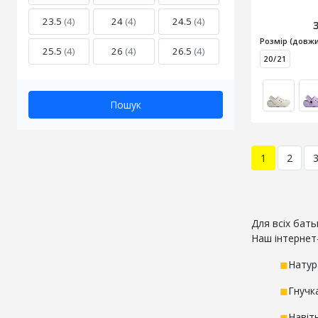
23.5
(4)
24
(4)
24.5
(4)
Розмір (довжи
25.5
(4)
26
(4)
26.5
(4)
20/21
Пошук
1
2
Для всіх бать
Наш інтернет
◼
Натур
◼
Гнучк
◼
Навіт