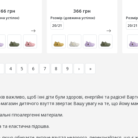
366 грн
366 грн
на устілок)
Розмір (довжина устілок)
Розмір
20/21
20/21
3
4
5
6
7
8
9
›
»
ків важливо, щоб їхні діти були здорові, енергійні та радісні! Ва
-магазин дитячого взуття звертає Вашу увагу на те, що йому ма
альні гіпоалергенні матеріали.
а та еластична підошва.
ь якщо обираєте дитяче взуття недорого, переконайтеся, що є ж