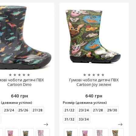
★
★
★
★
★
★
★
★
★
★
мові чоботи дитячі ПВХ
Гумові чоботи дитячі ПВХ
Cartoon Dino
Cartoon Joy зелені
640 грн
640 грн
 (довжина устілок)
Розмір (довжина устілок)
23/24
25/26
27/28
21/22
23/24
27/28
29/30
31/32
33/34