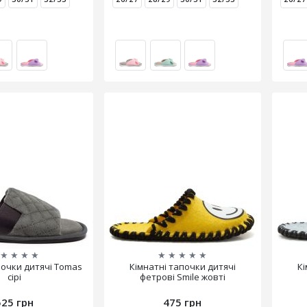
★
★
★
★
★
★
★
★
★
почки дитячі Tomas
Кімнатні тапочки дитячі
Кі
сірі
фетрові Smile жовті
525 грн
475 грн