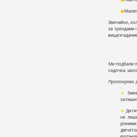
◼
Мален
Звичайно, кол
за трендами 
вищезгадани
Ми подбали пр
садочка, шко
Пропонуємо д
➔
Змінн
затишні 
➔
Дитяч
не лиш
різним
дівчато
відтін