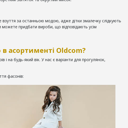
че взуття за останньою модою, адже дітки змалечку слідкують
и можете придбати вироби, що відповідають усім
 в асортименті Oldcom?
в і на будь-який вік. У нас є варіанти для прогулянок,
ття фасонів: