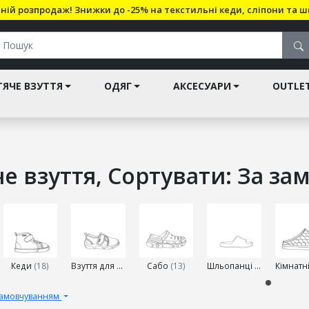
ній розпродаж! Знижки до -25% на текстильні кеди, сліпони та ш
ЯЧЕ ВЗУТТЯ
ОДЯГ
АКСЕСУАРИ
OUTLE
е взуття, Сортувати: За з
рію
Кеди
(18)
Взуття для садків
(27)
Сабо
(13)
Шльопанці
(6)
замовчуванням