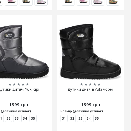
★
★
★
★
★
★
★
★
★
★
утики дитячі Yuki сірі
Дутики дитячі Yuki чорні
1399 грн
1399 грн
 (довжина устілок)
Розмір (довжина устілок)
31
32
33
34
35
31
32
33
34
35