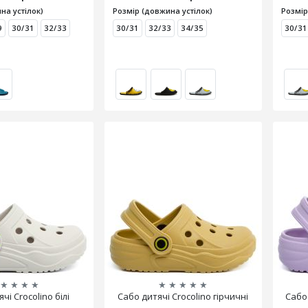
на устілок)
Розмір (довжина устілок)
Розмір
9
30/31
32/33
30/31
32/33
34/35
30/31
★
★
★
★
★
★
★
★
★
чі Crocolino білі
Сабо дитячі Crocolino гірчичні
Сабо