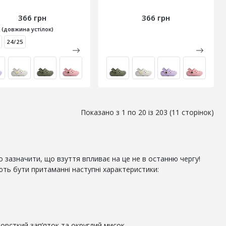
366 грн
366 грн
 (довжина устілок)
24/25
Показано з 1 по 20 із 203 (11 сторінок)
рто зазначити, що взуття впливає на це не в останню чергу!
ють бути притаманні наступні характеристики:
орсткий зап’яток та округлий мисок.