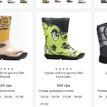
★
★
★
★
★
★
★
★
★
оботи дитячі ПВХ
Гумові чоботи дитячі ПВХ
Д
Жираф
Крокодил
505 грн
505 грн
на устілок)
Розмір (довжина устілок)
Розмір
4
25/26
27/28
23/24
25/26
27/28
29/30
30
31/32