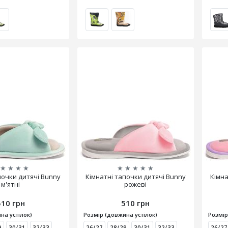
★
★
★
★
★
★
★
★
★
почки дитячі Bunny
Кімнатні тапочки дитячі Bunny
Кімна
м'ятні
рожеві
510 грн
510 грн
на устілок)
Розмір (довжина устілок)
Розмір
9
30/31
32/33
26/27
28/29
30/31
32/33
26/27