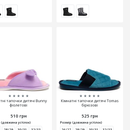
★
★
★
★
★
★
★
★
★
★
тні тапочки дитячі Bunny
Кімнатні тапочки дитячі Tomas
фіолетові
бірюзові
510 грн
525 грн
 (довжина устілок)
Розмір (довжина устілок)
28/29
30/31
32/33
26/27
28/29
30/31
32/33