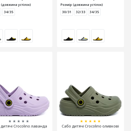
 (довжина устілок)
Розмір (довжина устілок)
34/35
30/31
32/33
34/35
★
★
★
★
★
★
★
★
★
★
 дитячі Crocolino лаванда
Сабо дитячі Crocolino оливкові