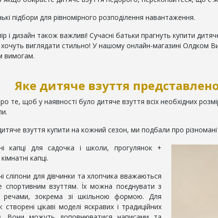
ькі підбори для рівномірного розподілення навантаження.
ір і дизайн також важливі! Сучасні батьки прагнуть купити дитя
і хочуть виглядати стильно! У нашому онлайн-магазині Олдком В
м вимогам.
Яке дитяче взуття представлено
о те, щоб у наявності було дитяче взуття всіх необхідних розмірі
ли.
итяче взуття купити на кожний сезон, ми подбали про різномані
і капці для садочка і школи, прогулянок +
кімнатні капці.
і сліпони для дівчинки та хлопчика вважаються
е спортивним взуттям. Їх можна поєднувати з
и речами, зокрема зі шкільною формою. Для
к створені цікаві моделі яскравих і традиційних
ків. Вони можуть доповнюватися написами та