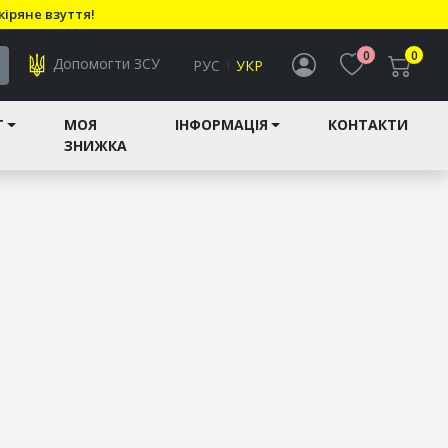
кіряне взуття!
0
0
Допомогти ЗСУ
РУС
УКР
T
МОЯ
ІНФОРМАЦІЯ
КОНТАКТИ
ЗНИЖКА