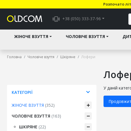
Розпочато літ
+38 (050) 333-37-96
ЖІНОЧЕ ВЗУТТЯ
ЧОЛОВІЧЕ ВЗУТТЯ
ДИТ
Головна
Чоловіче взуття
Шкіряне
Лофери
Лофер
У даній катег
КАТЕГОРІЇ
Продовжи
ЖІНОЧЕ ВЗУТТЯ
(352)
ЧОЛОВІЧЕ ВЗУТТЯ
(163)
ШКІРЯНЕ
(22)